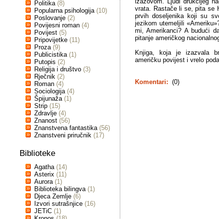
izazovom. Ljudi drukčijeg na
Politika
(8)
vrata. Rastače li se, pita se
Popularna psihologija
(10)
prvih doseljenika koji su s
Poslovanje
(2)
jezikom utemeljili «Ameriku»
Povijesni roman
(4)
mi, Amerikanci? A budući da j
Povijest
(5)
pitanje američkog nacionalnog 
Pripovijetke
(11)
Proza
(9)
Knjiga, koja je izazvala br
Publicistika
(1)
američku povijest i vrelo poda
Putopis
(2)
Religija i društvo
(3)
Rječnik
(2)
Komentari:
(0)
Roman
(4)
Sociologija
(4)
Špijunaža
(1)
Strip
(15)
Zdravlje
(4)
Znanost
(56)
Znanstvena fantastika
(56)
Znanstveni priručnik
(17)
Biblioteke
Agatha
(14)
Asterix
(11)
Aurora
(1)
Biblioteka bilingva
(1)
Djeca Zemlje
(6)
Izvori sutrašnjice
(16)
JETiC
(1)
Kronos
(18)