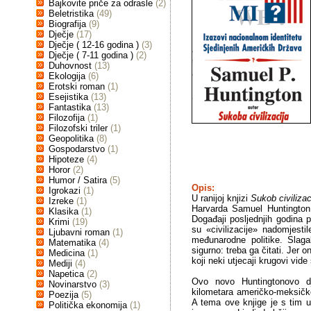
Bajkovite priče za odrasle
(2)
Beletristika
(49)
Biografija
(9)
Dječje
(17)
Dječje ( 12-16 godina )
(3)
Dječje ( 7-11 godina )
(2)
Duhovnost
(13)
Ekologija
(6)
Erotski roman
(1)
Esejistika
(13)
Fantastika
(13)
Filozofija
(1)
Filozofski triler
(1)
Geopolitika
(8)
Gospodarstvo
(1)
Hipoteze
(4)
Horor
(2)
Humor / Satira
(5)
Opis:
Igrokazi
(1)
U ranijoj knjizi
Sukob civilizac
Izreke
(1)
Harvarda Samuel Huntington 
Klasika
(1)
Događaji posljednjih godina 
Krimi
(19)
su «civilizacije» nadomjesti
Ljubavni roman
(1)
međunarodne politike. Slaga
Matematika
(4)
sigurno: treba ga čitati. Jer o
Medicina
(1)
koji neki utjecaji krugovi vide 
Mediji
(4)
Napetica
(2)
Ovo novo Huntingtonovo dj
Novinarstvo
(3)
kilometara američko-meksičke
Poezija
(5)
A tema ove knjige je s tim u
Politička ekonomija
(1)