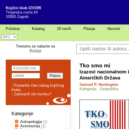
Knjižni klub IZVORI
Trnjanska cesta 64
10000 Zagreb
Početna
|
Katalog
|
20 novih
|
Pitanja
|
Novosti
|
Trenutno se nalazite na
Knjiga
Tko smo mi
Izazovi nacionalnom i
Američkih Država
Samuel P. Huntington
- Postanite član našeg knjižnog
Kategorija: Geopolitika
kluba.
- Zaboravili ste lozinku?
Kategorije
Antropologija
(1)
Astronomija
(2)