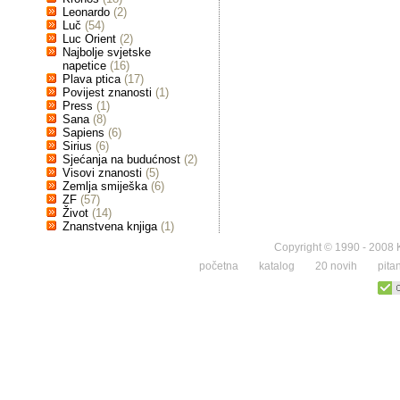
Leonardo
(2)
Luč
(54)
Luc Orient
(2)
Najbolje svjetske
napetice
(16)
Plava ptica
(17)
Povijest znanosti
(1)
Press
(1)
Sana
(8)
Sapiens
(6)
Sirius
(6)
Sjećanja na budućnost
(2)
Visovi znanosti
(5)
Zemlja smiješka
(6)
ZF
(57)
Život
(14)
Znanstvena knjiga
(1)
Copyright © 1990 - 2008 K
početna
katalog
20 novih
pita