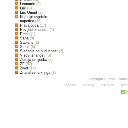
Leonardo
(2)
Luč
(54)
Luc Orient
(2)
Najbolje svjetske
napetice
(16)
Plava ptica
(17)
Povijest znanosti
(1)
Press
(1)
Sana
(8)
Sapiens
(6)
Sirius
(6)
Sjećanja na budućnost
(2)
Visovi znanosti
(5)
Zemlja smiješka
(6)
ZF
(57)
Život
(14)
Znanstvena knjiga
(1)
Copyright © 1990 - 2008 K
početna
katalog
20 novih
pita