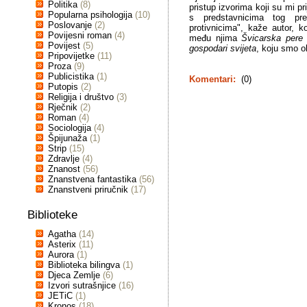
Politika
(8)
pristup izvorima koji su mi p
Popularna psihologija
(10)
s predstavnicima tog pre
Poslovanje
(2)
protivnicima", kaže autor, k
Povijesni roman
(4)
među njima
Švicarska pere 
Povijest
(5)
gospodari svijeta
, koju smo ob
Pripovijetke
(11)
Proza
(9)
Publicistika
(1)
Komentari:
(0)
Putopis
(2)
Religija i društvo
(3)
Rječnik
(2)
Roman
(4)
Sociologija
(4)
Špijunaža
(1)
Strip
(15)
Zdravlje
(4)
Znanost
(56)
Znanstvena fantastika
(56)
Znanstveni priručnik
(17)
Biblioteke
Agatha
(14)
Asterix
(11)
Aurora
(1)
Biblioteka bilingva
(1)
Djeca Zemlje
(6)
Izvori sutrašnjice
(16)
JETiC
(1)
Kronos
(18)