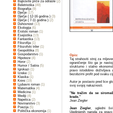
Bajkovite priče za odrasle
(2)
Beletristika
(49)
Biografija
(9)
Dječje
(17)
Dječje ( 12-16 godina )
(3)
Dječje ( 7-11 godina )
(2)
Duhovnost
(13)
Ekologija
(6)
Erotski roman
(1)
Esejistika
(13)
Fantastika
(13)
Filozofija
(1)
Filozofski triler
(1)
Geopolitika
(8)
Gospodarstvo
(1)
Opis:
Hipoteze
(4)
Taj strahoviti stroj za mljev
Horor
(2)
ograničenje što ga je nasto
Humor / Satira
(5)
strukturno i stalno ekonoms
Igrokazi
(1)
pravo istodobno doživljava 
Izreke
(1)
bezobzirni profit pod svaku ci
Klasika
(1)
Krimi
(19)
Autor je postavio pred lice gl
Ljubavni roman
(1)
svoj svojoj nakaznosti.
Matematika
(4)
Medicina
(1)
"Ne tražim da se siroma
Mediji
(4)
krade."
Napetica
(2)
Jean Ziegler
Novinarstvo
(3)
Poezija
(5)
Jean Ziegler
, ugledni švi
Politička ekonomija
(1)
Ujedinjenih naroda za pravo