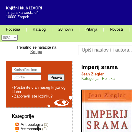
Knjižni klub IZVORI
Trnjanska cesta 64
10000 Zagreb
Početna
|
Katalog
|
20 novih
|
Pitanja
|
Novosti
|
Trenutno se nalazite na
Knjiga
Imperij srama
Jean Ziegler
Kategorija: Politika
- Postanite član našeg knjižnog
kluba.
- Zaboravili ste lozinku?
Kategorije
Antropologija
(1)
Astronomija
(2)