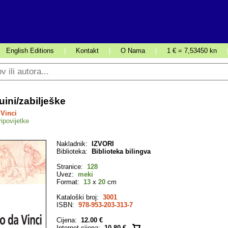
English Editions
|
Kontakt
|
O Nama
|
1 € = 7,53450 kn
uini/zabilješke
Vinci
ipovijetke
Nakladnik:
IZVORI
Biblioteka:
Biblioteka bilingva
Stranice:
128
Uvez:
meki
Format:
13
x
20
cm
Kataloški broj:
3001
ISBN:
978-953-203-313-7
Cijena:
12.00 €
Internet cijena:
10.80 €