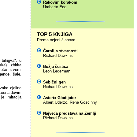
Rakovim korakom
Umberto Eco
TOP 5 KNJIGA
Prema ocjeni članova
Čarolija stvarnosti
Richard Dawkins
 bilngva", u
tska) zbirka
Božja čestica
teče izvorni
Leon Lederman
gende, šale,
Sebični gen
Richard Dawkins
vaka cjelina
 Leonardovim
je imitacija
Asterix Gladijator
Albert Uderzo
,
Rene Goscinny
Najveća predstava na Zemlji
Richard Dawkins