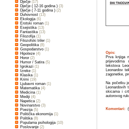
Dječje
(17)
Dječje ( 12-16 godina )
(3)
Dječje ( 7-11 godina )
(2)
Duhovnost
(13)
Ekologija
(6)
Erotski roman
(1)
Esejistika
(13)
Fantastika
(13)
Filozofija
(1)
Filozofski triler
(1)
Geopolitika
(8)
Gospodarstvo
(1)
Opis:
Hipoteze
(4)
Prva knjiga n
Horor
(2)
prijevodima n
Humor / Satira
(5)
tekstova Leo
Igrokazi
(1)
Leonardov tek
Izreke
(1)
zagonetke, pr
Klasika
(1)
Krimi
(19)
Na početku je
Ljubavni roman
(1)
Leonardovih 
Matematika
(4)
skicama i crt
Medicina
(1)
autorovog ruko
Mediji
(4)
Napetica
(2)
Novinarstvo
(3)
Komentari:
(
Poezija
(5)
Politička ekonomija
(1)
Politika
(8)
Popularna psihologija
(10)
Poslovanje
(2)