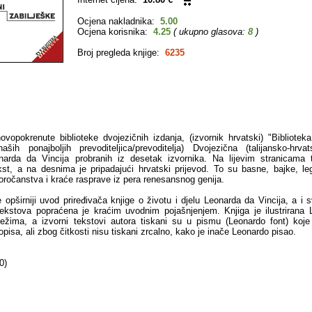
Ocjena nakladnika:
5.00
Ocjena korisnika:
4.25
( ukupno glasova:
8
)
Broj pregleda knjige:
6235
ovopokrenute biblioteke dvojezičnih izdanja, (izvornik hrvatski) "Biblioteka
aših ponajboljih prevoditeljica/prevoditelja) Dvojezična (talijansko-hrva
narda da Vincija probranih iz desetak izvornika. Na lijevim stranicama 
st, a na desnima je pripadajući hrvatski prijevod. To su basne, bajke, le
oročanstva i kraće rasprave iz pera renesansnog genija.
 opširniji uvod priređivača knjige o životu i djelu Leonarda da Vincija, a i s
tekstova popraćena je kraćim uvodnim pojašnjenjem. Knjiga je ilustrirana
ežima, a izvorni tekstovi autora tiskani su u pismu (Leonardo font) koje 
pisa, ali zbog čitkosti nisu tiskani zrcalno, kako je inače Leonardo pisao.
0)