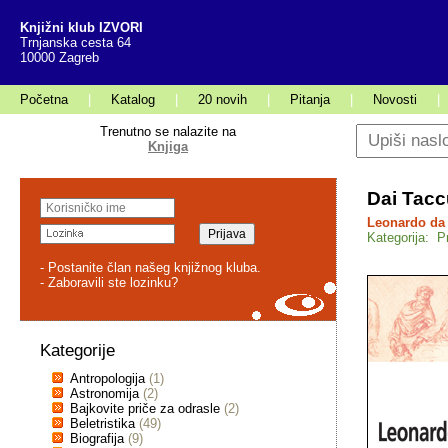
Knjižni klub IZVORI
Trnjanska cesta 64
10000 Zagreb
Početna
|
Katalog
|
20 novih
|
Pitanja
|
Novosti
|
Trenutno se nalazite na
Knjiga
Dai Tacc
Leonardo da 
Kategorija: Pr
- Postanite član našeg knjižnog kluba.
- Zaboravili ste lozinku?
Kategorije
Antropologija
(1)
Astronomija
(2)
Bajkovite priče za odrasle
(2)
Beletristika
(49)
Biografija
(9)