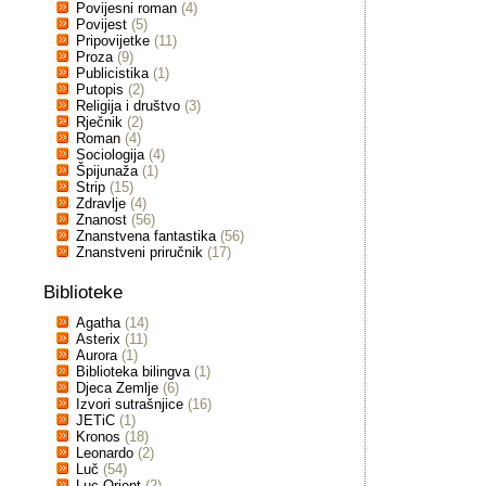
Povijesni roman
(4)
Povijest
(5)
Pripovijetke
(11)
Proza
(9)
Publicistika
(1)
Putopis
(2)
Religija i društvo
(3)
Rječnik
(2)
Roman
(4)
Sociologija
(4)
Špijunaža
(1)
Strip
(15)
Zdravlje
(4)
Znanost
(56)
Znanstvena fantastika
(56)
Znanstveni priručnik
(17)
Biblioteke
Agatha
(14)
Asterix
(11)
Aurora
(1)
Biblioteka bilingva
(1)
Djeca Zemlje
(6)
Izvori sutrašnjice
(16)
JETiC
(1)
Kronos
(18)
Leonardo
(2)
Luč
(54)
Luc Orient
(2)