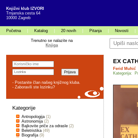
Knjižni klub IZVORI
Trnjanska cesta 64
10000 Zagreb
Početna
|
Katalog
|
20 novih
|
Pitanja
|
Novosti
|
Trenutno se nalazite na
Knjiga
EX CAT
Ferid Muhić
Kategorija: Pr
- Postanite član našeg knjižnog kluba.
- Zaboravili ste lozinku?
Kategorije
Antropologija
(1)
Astronomija
(2)
Bajkovite priče za odrasle
(2)
Beletristika
(49)
Biografija
(9)