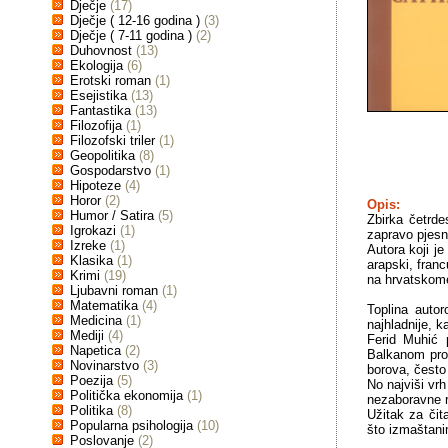
Dječje
(17)
Dječje ( 12-16 godina )
(3)
Dječje ( 7-11 godina )
(2)
Duhovnost
(13)
Ekologija
(6)
Erotski roman
(1)
Esejistika
(13)
Fantastika
(13)
Filozofija
(1)
Filozofski triler
(1)
Geopolitika
(8)
Gospodarstvo
(1)
Hipoteze
(4)
Horor
(2)
Opis:
Humor / Satira
(5)
Zbirka četrd
Igrokazi
(1)
zapravo pjesnik
Izreke
(1)
Autora koji j
Klasika
(1)
arapski, franc
Krimi
(19)
na hrvatskom
Ljubavni roman
(1)
Matematika
(4)
Toplina autor
Medicina
(1)
najhladnije, 
Mediji
(4)
Ferid Muhić 
Napetica
(2)
Balkanom pro
Novinarstvo
(3)
borova, često
Poezija
(5)
No najviši vr
Politička ekonomija
(1)
nezaboravne re
Politika
(8)
Užitak za čit
Popularna psihologija
(10)
što izmaštani
Poslovanje
(2)