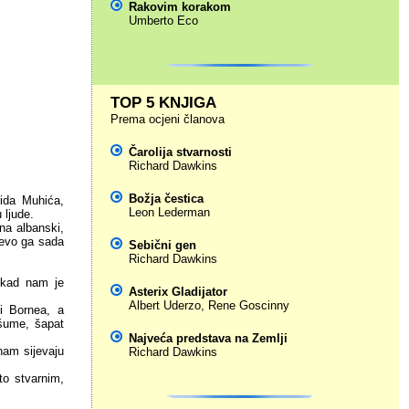
Rakovim korakom
Umberto Eco
TOP 5 KNJIGA
Prema ocjeni članova
Čarolija stvarnosti
Richard Dawkins
Božja čestica
rida Muhića,
Leon Lederman
 ljude.
na albanski,
I evo ga sada
Sebični gen
Richard Dawkins
a kad nam je
Asterix Gladijator
Albert Uderzo
,
Rene Goscinny
 i Bornea, a
šume, šapat
Najveća predstava na Zemlji
nam sijevaju
Richard Dawkins
to stvarnim,