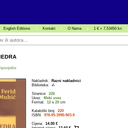
English Editions
|
Kontakt
|
O Nama
|
1 € = 7,53450 kn
HEDRA
ipovijetke
Nakladnik:
Razni nakladnici
Biblioteka:
-/-
Stranice:
226
Uvez:
Meki uvez
Format:
12
x
20
cm
Kataloški broj:
220
ISBN:
978-95-3990-903-9
Cijena:
14.00 €
Internet cijena:
12.60 €