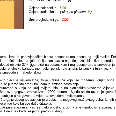
Ocjena nakladnika:
5.00
Ocjena korisnika:
--
( ukupno glasova:
0
)
Broj pregleda knjige:
5157
esetak kratkih pripovjedačkih bisera bosansko-makedonskog književnika Fe
a, točnije filozofa, još točnije planinara, a najtočnije zaljubljenika u prirodu, u
e dosad objavio 37 knjiga, piše na bosanskom i makedonskom, a prevođen je 
uski, engleski, bahasu, njemački, poljski, ukrajinski, talijanski i turski jezik. 
e prijevodu s makedonskog.
ovih riječi je nevjerojatna, to je vrelina na kojoj se možemo ugrijati ond
kad se pitamo što smo i koji nam je smisao postojanja.
putovaše s kraja na kraj svijeta, bio je na planinskim vrhovima Aljaske
šao sve njegove vrhove iznad 2000 metara. Uvjerio se da razumije govor 
 udubljen u razgovor sa zvjerima, cvijećem i zvijezdama.
h što ga je dosegnuo zavijen je u oblacima njegovog maštovitog duha. Iz njih 
čenice koje krijepe dušu čitatelja.
anje prije spavanja, kad se tijelo opušta, a duh krene Feridovim stazama, š
m. I ne znaš kada se jedno pretopi u drugo.