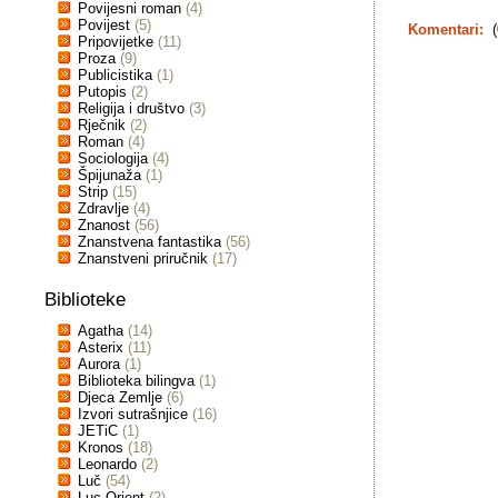
Povijesni roman
(4)
Povijest
(5)
Komentari:
(
Pripovijetke
(11)
Proza
(9)
Publicistika
(1)
Putopis
(2)
Religija i društvo
(3)
Rječnik
(2)
Roman
(4)
Sociologija
(4)
Špijunaža
(1)
Strip
(15)
Zdravlje
(4)
Znanost
(56)
Znanstvena fantastika
(56)
Znanstveni priručnik
(17)
Biblioteke
Agatha
(14)
Asterix
(11)
Aurora
(1)
Biblioteka bilingva
(1)
Djeca Zemlje
(6)
Izvori sutrašnjice
(16)
JETiC
(1)
Kronos
(18)
Leonardo
(2)
Luč
(54)
Luc Orient
(2)