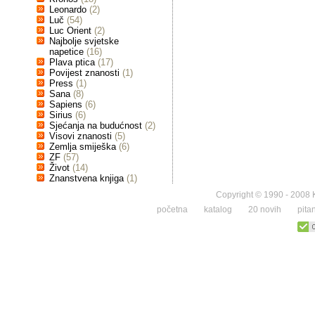
Leonardo
(2)
Luč
(54)
Luc Orient
(2)
Najbolje svjetske
napetice
(16)
Plava ptica
(17)
Povijest znanosti
(1)
Press
(1)
Sana
(8)
Sapiens
(6)
Sirius
(6)
Sjećanja na budućnost
(2)
Visovi znanosti
(5)
Zemlja smiješka
(6)
ZF
(57)
Život
(14)
Znanstvena knjiga
(1)
Copyright © 1990 - 2008 K
početna
katalog
20 novih
pita