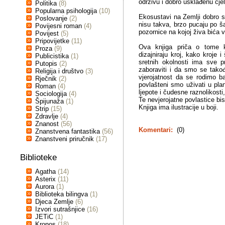
održivu i dobro usklađenu cjel
Politika
(8)
Popularna psihologija
(10)
Ekosustavi na Zemlji dobro su
Poslovanje
(2)
nisu takva, brzo pucaju po ša
Povijesni roman
(4)
pozornice na kojoj živa bića 
Povijest
(5)
Pripovijetke
(11)
Ova knjiga priča o tome ka
Proza
(9)
dizajniraju kroj, kako kroje 
Publicistika
(1)
sretnih okolnosti ima sve p
Putopis
(2)
zaboraviti i da smo se takođe
Religija i društvo
(3)
vjerojatnost da se rodimo 
Rječnik
(2)
povlašteni smo uživati u pla
Roman
(4)
ljepote i čudesne raznolikosti,
Sociologija
(4)
Te nevjerojatne povlastice bis
Špijunaža
(1)
Knjiga ima ilustracije u boji.
Strip
(15)
Zdravlje
(4)
Znanost
(56)
Komentari:
(0)
Znanstvena fantastika
(56)
Znanstveni priručnik
(17)
Biblioteke
Agatha
(14)
Asterix
(11)
Aurora
(1)
Biblioteka bilingva
(1)
Djeca Zemlje
(6)
Izvori sutrašnjice
(16)
JETiC
(1)
Kronos
(18)