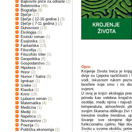
Bajkovite priče za odrasle
(2)
Beletristika
(49)
Biografija
(9)
Dječje
(17)
Dječje ( 12-16 godina )
(3)
Dječje ( 7-11 godina )
(2)
Duhovnost
(13)
Ekologija
(6)
Erotski roman
(1)
Esejistika
(13)
Fantastika
(13)
Filozofija
(1)
Filozofski triler
(1)
Geopolitika
(8)
Gospodarstvo
(1)
Opis:
Hipoteze
(4)
Krojenje života treća je knji
Horor
(2)
dvije su Ljepota različitosti 
Humor / Satira
(5)
vodi, iskusnom rukom poznav
Igrokazi
(1)
biosfere koje smo i mi di
Izreke
(1)
svjesni.
Klasika
(1)
U ovoj je knjizi ekologija pr
Krimi
(19)
priroda kao velebna krojačn
Ljubavni roman
(1)
osoblje, među njima i najvažni
Matematika
(4)
temperatura, atmosferski pl
Medicina
(1)
svojim škarama oblikuju živi s
Mediji
(4)
trenutne modne trendove, up
Napetica
(2)
šivanje: sve skrojene dij
Novinarstvo
(3)
funkcionalnu cjelinu. Nije d
Poezija
(5)
životu u svome okolišu; potre
Politička ekonomija
(1)