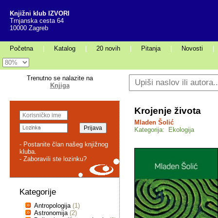
Knjižni klub IZVORI
Trnjanska cesta 64
10000 Zagreb
Početna
|
Katalog
|
20 novih
|
Pitanja
|
Novosti
|
Trenutno se nalazite na
Knjiga
Krojenje života
Mladen Šolić
Kategorija: Ekologija
- Postanite član našeg knjižnog
kluba.
- Zaboravili ste lozinku?
Kategorije
Antropologija
(1)
Astronomija
(2)