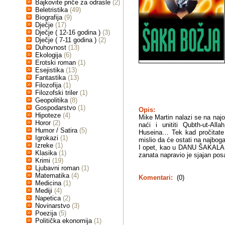
Bajkovite priče za odrasle
(2)
Beletristika
(49)
Biografija
(9)
Dječje
(17)
Dječje ( 12-16 godina )
(3)
Dječje ( 7-11 godina )
(2)
Duhovnost
(13)
Ekologija
(6)
Erotski roman
(1)
Esejistika
(13)
Fantastika
(13)
Filozofija
(1)
Filozofski triler
(1)
Geopolitika
(8)
Gospodarstvo
(1)
Opis:
Hipoteze
(4)
Mike Martin nalazi se na naj
Horor
(2)
naći i unititi Qubth-ut-Al
Humor / Satira
(5)
Huseina… Tek kad pročitate
Igrokazi
(1)
mislio da će ostati na najboga
Izreke
(1)
I opet, kao u DANU ŠAKALA, 
Klasika
(1)
zanata napravio je sjajan pos
Krimi
(19)
Ljubavni roman
(1)
Matematika
(4)
Komentari:
(0)
Medicina
(1)
Mediji
(4)
Napetica
(2)
Novinarstvo
(3)
Poezija
(5)
Politička ekonomija
(1)