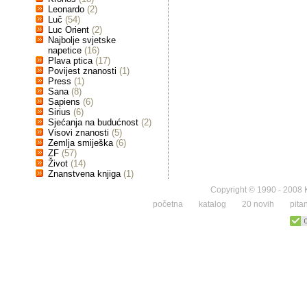
Leonardo
(2)
Luč
(54)
Luc Orient
(2)
Najbolje svjetske
napetice
(16)
Plava ptica
(17)
Povijest znanosti
(1)
Press
(1)
Sana
(8)
Sapiens
(6)
Sirius
(6)
Sjećanja na budućnost
(2)
Visovi znanosti
(5)
Zemlja smiješka
(6)
ZF
(57)
Život
(14)
Znanstvena knjiga
(1)
Copyright © 1990 - 2008 K
početna
katalog
20 novih
pita