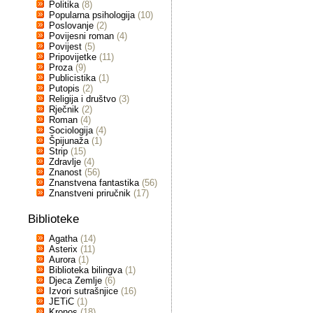
Politika
(8)
Popularna psihologija
(10)
Poslovanje
(2)
Povijesni roman
(4)
Povijest
(5)
Pripovijetke
(11)
Proza
(9)
Publicistika
(1)
Putopis
(2)
Religija i društvo
(3)
Rječnik
(2)
Roman
(4)
Sociologija
(4)
Špijunaža
(1)
Strip
(15)
Zdravlje
(4)
Znanost
(56)
Znanstvena fantastika
(56)
Znanstveni priručnik
(17)
Biblioteke
Agatha
(14)
Asterix
(11)
Aurora
(1)
Biblioteka bilingva
(1)
Djeca Zemlje
(6)
Izvori sutrašnjice
(16)
JETiC
(1)
Kronos
(18)