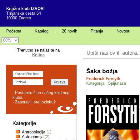
Knjižni klub IZVORI
Trnjanska cesta 64
10000 Zagreb
Početna
|
Katalog
|
20 novih
|
Pitanja
|
Novosti
|
Trenutno se nalazite na
Knjiga
Šaka božja
Frederick Forsyth
Kategorija: Špijunaža
- Postanite član našeg knjižnog
kluba.
- Zaboravili ste lozinku?
Kategorije
Antropologija
(1)
Astronomija
(2)