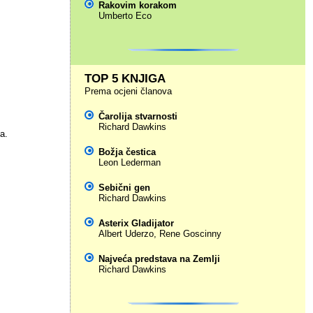
Rakovim korakom
Umberto Eco
TOP 5 KNJIGA
Prema ocjeni članova
Čarolija stvarnosti
Richard Dawkins
a.
Božja čestica
Leon Lederman
Sebični gen
Richard Dawkins
Asterix Gladijator
Albert Uderzo
,
Rene Goscinny
Najveća predstava na Zemlji
Richard Dawkins