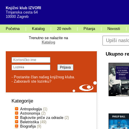
Knjižni klub IZVORI
Trnjanska cesta 64
10000 Zagreb
Početna
|
Katalog
|
20 novih
|
Pitanja
|
Novosti
|
Trenutno se nalazite na
Katalog
Ukupno rez
- Postanite član našeg knjižnog kluba.
- Zaboravili ste lozinku?
Kategorije
Antropologija
(1)
Astronomija
(2)
Bajkovite priče za odrasle
(2)
Beletristika
(49)
Biografija
(9)