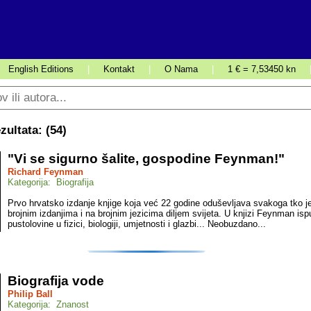
English Editions
|
Kontakt
|
O Nama
|
1 € = 7,53450 kn
ultata: (
54
)
"Vi se sigurno šalite, gospodine Feynman!"
Richard Feynman
Kategorija: Biografija
Prvo hrvatsko izdanje knjige koja već 22 godine oduševljava svakoga tko je
brojnim izdanjima i na brojnim jezicima diljem svijeta. U knjizi Feynman is
pustolovine u fizici, biologiji, umjetnosti i glazbi... Neobuzdano...
Biografija vode
Philip Ball
Kategorija: Znanost