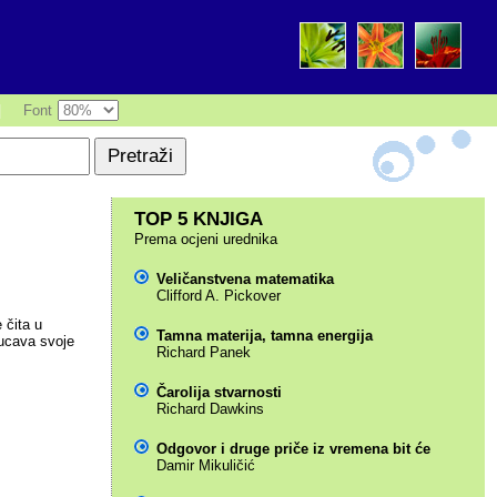
|
Font
TOP 5 KNJIGA
Prema ocjeni urednika
Veličanstvena matematika
Clifford A. Pickover
 čita u
Tamna materija, tamna energija
pucava svoje
Richard Panek
Čarolija stvarnosti
Richard Dawkins
Odgovor i druge priče iz vremena bit će
Damir Mikuličić