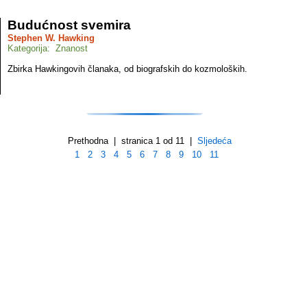
Budućnost svemira
Stephen W. Hawking
Kategorija: Znanost
Zbirka Hawkingovih članaka, od biografskih do kozmoloških.
Prethodna | stranica 1 od 11 |
Sljedeća
1
2
3
4
5
6
7
8
9
10
11