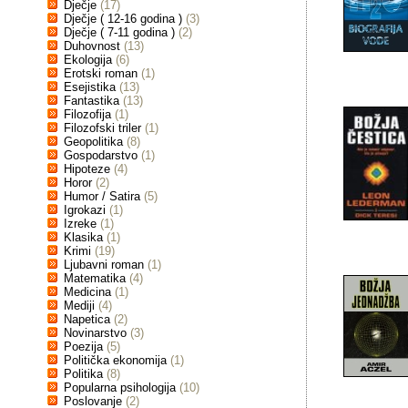
Dječje
(17)
Dječje ( 12-16 godina )
(3)
Dječje ( 7-11 godina )
(2)
Duhovnost
(13)
Ekologija
(6)
Erotski roman
(1)
Esejistika
(13)
Fantastika
(13)
Filozofija
(1)
Filozofski triler
(1)
Geopolitika
(8)
Gospodarstvo
(1)
Hipoteze
(4)
Horor
(2)
Humor / Satira
(5)
Igrokazi
(1)
Izreke
(1)
Klasika
(1)
Krimi
(19)
Ljubavni roman
(1)
Matematika
(4)
Medicina
(1)
Mediji
(4)
Napetica
(2)
Novinarstvo
(3)
Poezija
(5)
Politička ekonomija
(1)
Politika
(8)
Popularna psihologija
(10)
Poslovanje
(2)