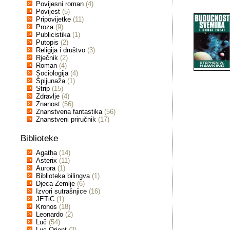
Povijesni roman
(4)
Povijest
(5)
Pripovijetke
(11)
Proza
(9)
Publicistika
(1)
Putopis
(2)
Religija i društvo
(3)
Rječnik
(2)
Roman
(4)
Sociologija
(4)
Špijunaža
(1)
Strip
(15)
Zdravlje
(4)
Znanost
(56)
Znanstvena fantastika
(56)
Znanstveni priručnik
(17)
Biblioteke
Agatha
(14)
Asterix
(11)
Aurora
(1)
Biblioteka bilingva
(1)
Djeca Zemlje
(6)
Izvori sutrašnjice
(16)
JETiC
(1)
Kronos
(18)
Leonardo
(2)
Luč
(54)
Luc Orient
(2)