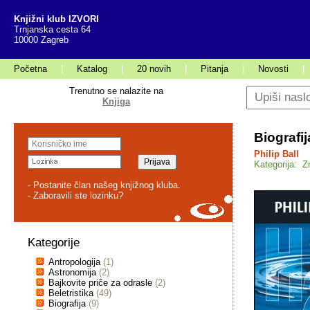
Knjižni klub IZVORI
Trnjanska cesta 64
10000 Zagreb
Početna
|
Katalog
|
20 novih
|
Pitanja
|
Novosti
|
Trenutno se nalazite na
Knjiga
Biografi
Philip Ball
Kategorija: Z
- Postanite član našeg knjižnog kluba.
- Zaboravili ste lozinku?
Kategorije
Antropologija
(1)
Astronomija
(2)
Bajkovite priče za odrasle
(2)
Beletristika
(49)
Biografija
(9)