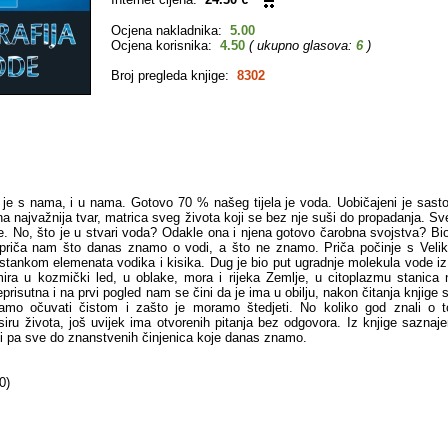
Ocjena nakladnika:
5.00
Ocjena korisnika:
4.50
( ukupno glasova:
6
)
Broj pregleda knjige:
8302
e s nama, i u nama. Gotovo 70 % našeg tijela je voda. Uobičajeni je sastoj
na najvažnija tvar, matrica sveg života koji se bez nje suši do propadanja. Sv
e. No, što je u stvari voda? Odakle ona i njena gotovo čarobna svojstva? Bio
a priča nam što danas znamo o vodi, a što ne znamo. Priča počinje s Vel
stankom elemenata vodika i kisika. Dug je bio put ugradnje molekula vode iz
ira u kozmički led, u oblake, mora i rijeka Zemlje, u citoplazmu stanica n
risutna i na prvi pogled nam se čini da je ima u obilju, nakon čitanja knjige
amo očuvati čistom i zašto je moramo štedjeti. No koliko god znali o
siru života, još uvijek ima otvorenih pitanja bez odgovora. Iz knjige saznaj
i pa sve do znanstvenih činjenica koje danas znamo.
0)