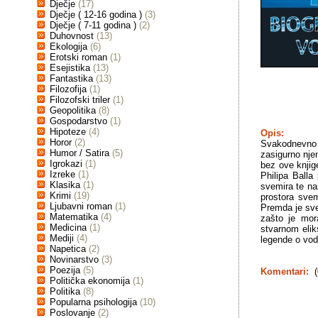
Dječje
(17)
Dječje ( 12-16 godina )
(3)
Dječje ( 7-11 godina )
(2)
Duhovnost
(13)
Ekologija
(6)
Erotski roman
(1)
Esejistika
(13)
Fantastika
(13)
Filozofija
(1)
Filozofski triler
(1)
Geopolitika
(8)
Gospodarstvo
(1)
Hipoteze
(4)
Opis:
Horor
(2)
Svakodnevno j
Humor / Satira
(5)
zasigurno nje
Igrokazi
(1)
bez ove knjig
Izreke
(1)
Philipa Ball
Klasika
(1)
svemira te na
Krimi
(19)
prostora svem
Ljubavni roman
(1)
Premda je svep
Matematika
(4)
zašto je mor
Medicina
(1)
stvarnom elik
Mediji
(4)
legende o vod
Napetica
(2)
Novinarstvo
(3)
Poezija
(5)
Komentari:
(
Politička ekonomija
(1)
Politika
(8)
Popularna psihologija
(10)
Poslovanje
(2)