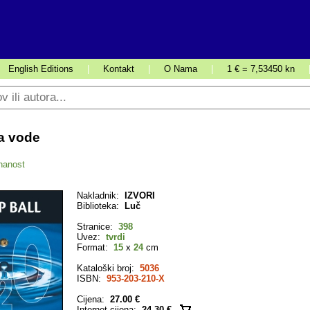
English Editions
|
Kontakt
|
O Nama
|
1 € = 7,53450 kn
ja vode
nanost
Nakladnik:
IZVORI
Biblioteka:
Luč
Stranice:
398
Uvez:
tvrdi
Format:
15
x
24
cm
Kataloški broj:
5036
ISBN:
953-203-210-X
Cijena:
27.00 €
Internet cijena:
24.30 €