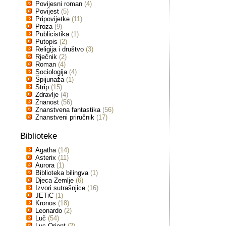
Povijesni roman
(4)
Povijest
(5)
Pripovijetke
(11)
Proza
(9)
Publicistika
(1)
Putopis
(2)
Religija i društvo
(3)
Rječnik
(2)
Roman
(4)
Sociologija
(4)
Špijunaža
(1)
Strip
(15)
Zdravlje
(4)
Znanost
(56)
Znanstvena fantastika
(56)
Znanstveni priručnik
(17)
Biblioteke
Agatha
(14)
Asterix
(11)
Aurora
(1)
Biblioteka bilingva
(1)
Djeca Zemlje
(6)
Izvori sutrašnjice
(16)
JETiC
(1)
Kronos
(18)
Leonardo
(2)
Luč
(54)
Luc Orient
(2)