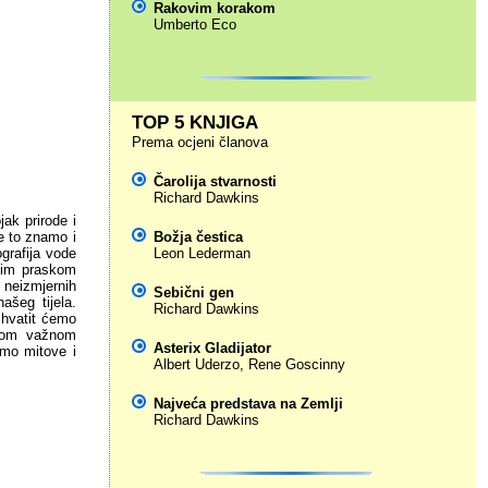
Rakovim korakom
Umberto Eco
TOP 5 KNJIGA
Prema ocjeni članova
Čarolija stvarnosti
Richard Dawkins
ak prirode i
e to znamo i
Božja čestica
grafija vode
Leon Lederman
ikim praskom
 neizmjernih
Sebični gen
ašeg tijela.
Richard Dawkins
 shvatit ćemo
 tom važnom
Asterix Gladijator
emo mitove i
Albert Uderzo
,
Rene Goscinny
Najveća predstava na Zemlji
Richard Dawkins