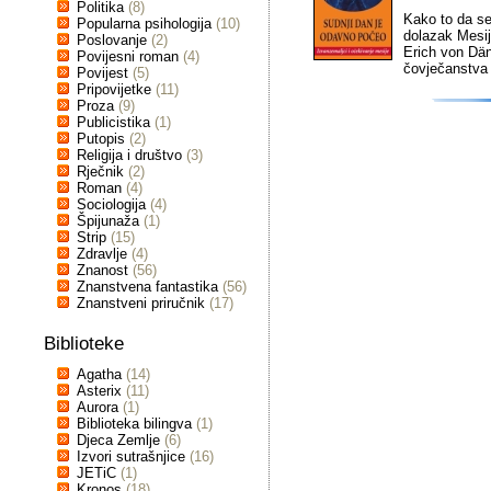
Politika
(8)
Kako to da se
Popularna psihologija
(10)
dolazak Mesije
Poslovanje
(2)
Erich von Däni
Povijesni roman
(4)
čovječanstva 
Povijest
(5)
Pripovijetke
(11)
Proza
(9)
Publicistika
(1)
Putopis
(2)
Religija i društvo
(3)
Rječnik
(2)
Roman
(4)
Sociologija
(4)
Špijunaža
(1)
Strip
(15)
Zdravlje
(4)
Znanost
(56)
Znanstvena fantastika
(56)
Znanstveni priručnik
(17)
Biblioteke
Agatha
(14)
Asterix
(11)
Aurora
(1)
Biblioteka bilingva
(1)
Djeca Zemlje
(6)
Izvori sutrašnjice
(16)
JETiC
(1)
Kronos
(18)