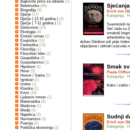
Bajkovite priče za odrasle
(2)
Sjećanj
Beletristika
(49)
Biografija
(9)
Erich von D
Dječje
(17)
Kategorija: H
Dječje ( 12-16 godina )
(3)
Dječje ( 7-11 godina )
(2)
Svemirskih let
Duhovnost
(13)
Već tada su Ze
Ekologija
(6)
smatrali bogo
Erotski roman
(1)
arheološke sp
Esejistika
(13)
došao Däniken još prije trides
Fantastika
(13)
objavljena i odmah izazvala
Filozofija
(1)
Filozofski triler
(1)
Geopolitika
(8)
Gospodarstvo
(1)
Smak svi
Hipoteze
(4)
Horor
(2)
Paula Cliffor
Humor / Satira
(5)
Kategorija: H
Igrokazi
(1)
Izreke
(1)
Kako i zašto 
Klasika
(1)
Krimi
(19)
Ljubavni roman
(1)
Matematika
(4)
Medicina
(1)
Mediji
(4)
Napetica
(2)
Sudnji d
Novinarstvo
(3)
Erich von D
Poezija
(5)
Kategorija: H
Politička ekonomija
(1)