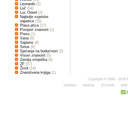
Leonardo
(2)
Luč
(54)
Luc Orient
(2)
Najbolje svjetske
napetice
(16)
Plava ptica
(17)
Povijest znanosti
(1)
Press
(1)
Sana
(8)
Sapiens
(6)
Sirius
(6)
Sjećanja na budućnost
(2)
Visovi znanosti
(5)
Zemlja smiješka
(6)
ZF
(57)
Život
(14)
Znanstvena knjiga
(1)
Copyright © 1990 - 2008 K
početna
katalog
20 novih
pita