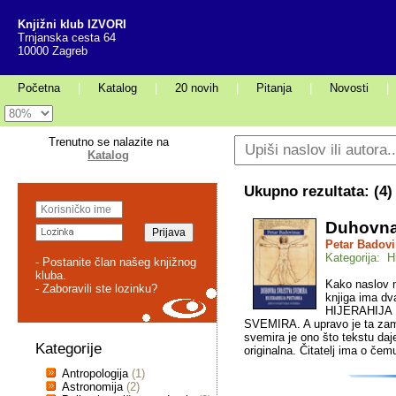
Knjižni klub IZVORI
Trnjanska cesta 64
10000 Zagreb
Početna
|
Katalog
|
20 novih
|
Pitanja
|
Novosti
|
Trenutno se nalazite na
Katalog
Ukupno rezultata: (
4
)
Duhovna
Petar Badov
Kategorija: H
- Postanite član našeg knjižnog
kluba.
Kako naslov 
- Zaboravili ste lozinku?
knjiga ima dv
HIJERAHIJA
SVEMIRA. A upravo je ta zamis
svemira je ono što tekstu daje
Kategorije
originalna. Čitatelj ima o čem
Antropologija
(1)
Astronomija
(2)