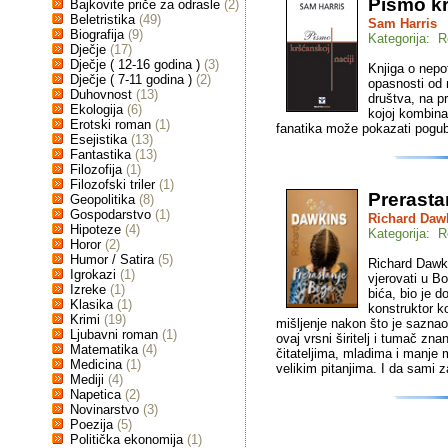
Pismo kr
Bajkovite priče za odrasle
(2)
Beletristika
(49)
Sam Harris
Biografija
(9)
Kategorija: Re
Dječje
(17)
Dječje ( 12-16 godina )
(3)
Knjiga o nepot
Dječje ( 7-11 godina )
(2)
opasnosti od 
Duhovnost
(13)
društva, na p
Ekologija
(6)
kojoj kombina
Erotski roman
(1)
fanatika može pokazati pogub
Esejistika
(13)
Fantastika
(13)
Filozofija
(1)
Filozofski triler
(1)
Prerasta
Geopolitika
(8)
Gospodarstvo
(1)
Richard Daw
Hipoteze
(4)
Kategorija: Re
Horor
(2)
Humor / Satira
(5)
Richard Dawki
Igrokazi
(1)
vjerovati u B
Izreke
(1)
bića, bio je d
Klasika
(1)
konstruktor ko
Krimi
(19)
mišljenje nakon što je saznao
Ljubavni roman
(1)
ovaj vrsni širitelj i tumač znan
Matematika
(4)
čitateljima, mladima i manje 
Medicina
(1)
velikim pitanjima. I da sami za
Mediji
(4)
Napetica
(2)
Novinarstvo
(3)
Poezija
(5)
Politička ekonomija
(1)