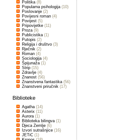
Politika
(8)
Popularna psihologija
(10)
Poslovanje
(2)
Povijesni roman
(4)
Povijest
(5)
Pripovijetke
(11)
Proza
(9)
Publicistika
(1)
Putopis
(2)
Religija i društvo
(3)
Rječnik
(2)
Roman
(4)
Sociologija
(4)
Špijunaža
(1)
Strip
(15)
Zdravlje
(4)
Znanost
(56)
Znanstvena fantastika
(56)
Znanstveni priručnik
(17)
Biblioteke
Agatha
(14)
Asterix
(11)
Aurora
(1)
Biblioteka bilingva
(1)
Djeca Zemlje
(6)
Izvori sutrašnjice
(16)
JETiC
(1)
Kronos
(18)