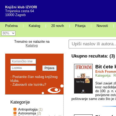
Knjižni klub IZVORI
Trnjanska cesta 64
10000 Zagreb
Početna
|
Katalog
|
20 novih
|
Pitanja
|
Novosti
|
Trenutno se nalazite na
Katalog
Ukupno rezultata: (
3
)
Bit ćete
Erich From
Kategorija: Re
- Postanite član našeg knjižnog
kluba.
Stari zavjet 
- Zaboravili ste lozinku?
kroz razdoblje
do 100. p. n. 
povijesne ost
poštovanje samo zato što je izv
Kategorije
Antropologija
(1)
Astronomija
(2)