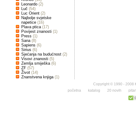
Leonardo
(2)
Luč
(54)
Luc Orient
(2)
Najbolje svjetske
napetice
(16)
Plava ptica
(17)
Povijest znanosti
(1)
Press
(1)
Sana
(8)
Sapiens
(6)
Sirius
(6)
Sjećanja na budućnost
(2)
Visovi znanosti
(5)
Zemlja smiješka
(6)
ZF
(57)
Život
(14)
Znanstvena knjiga
(1)
Copyright © 1990 - 2008 K
početna
katalog
20 novih
pita