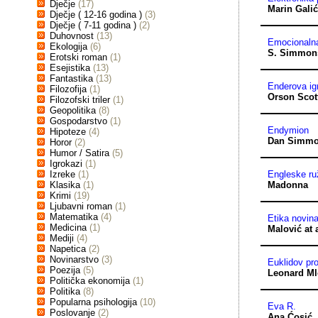
Dječje
(17)
Marin Gali
Dječje ( 12-16 godina )
(3)
Dječje ( 7-11 godina )
(2)
Duhovnost
(13)
Emocionalna 
Ekologija
(6)
S. Simmon
Erotski roman
(1)
Esejistika
(13)
Fantastika
(13)
Enderova ig
Filozofija
(1)
Orson Scot
Filozofski triler
(1)
Geopolitika
(8)
Gospodarstvo
(1)
Endymion
Hipoteze
(4)
Dan Simm
Horor
(2)
Humor / Satira
(5)
Igrokazi
(1)
Izreke
(1)
Engleske ru
Klasika
(1)
Madonna
Krimi
(19)
Ljubavni roman
(1)
Matematika
(4)
Etika novin
Medicina
(1)
Malović at a
Mediji
(4)
Napetica
(2)
Novinarstvo
(3)
Euklidov pr
Poezija
(5)
Leonard M
Politička ekonomija
(1)
Politika
(8)
Popularna psihologija
(10)
Eva R.
Poslovanje
(2)
Ana Ćosić