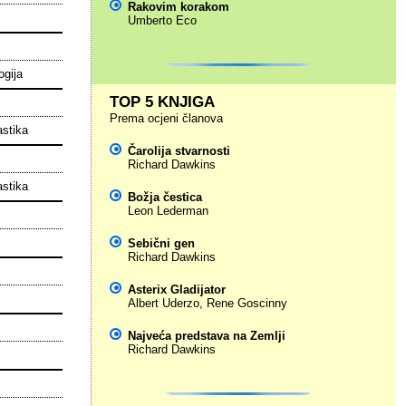
Rakovim korakom
Umberto Eco
ogija
TOP 5 KNJIGA
Prema ocjeni članova
astika
Čarolija stvarnosti
Richard Dawkins
astika
Božja čestica
Leon Lederman
Sebični gen
Richard Dawkins
Asterix Gladijator
Albert Uderzo
,
Rene Goscinny
Najveća predstava na Zemlji
Richard Dawkins