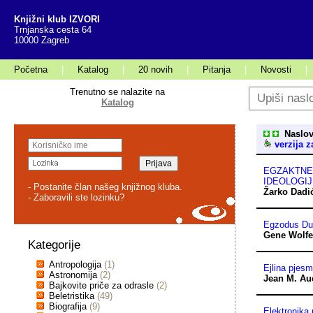
Knjižni klub IZVORI
Trnjanska cesta 64
10000 Zagreb
Početna
|
Katalog
|
20 novih
|
Pitanja
|
Novosti
|
Trenutno se nalazite na
Katalog
Naslov
verzija z
EGZAKTNE 
IDEOLOGIJE
- Postanite član našeg knjižnog kluba.
Žarko Dadi
- Zaboravili ste lozinku?
Egzodus Du
Gene Wolf
Kategorije
Antropologija
(1)
Ejlina pjes
Astronomija
(2)
Jean M. Au
Bajkovite priče za odrasle
(2)
Beletristika
(49)
Biografija
(9)
Elektronika 