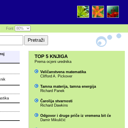
|
Font
roj
TOP 5 KNJIGA
Prema ocjeni urednika
Veličanstvena matematika
Clifford A. Pickover
čnik
Tamna materija, tamna energija
Richard Panek
astika
Čarolija stvarnosti
Richard Dawkins
Odgovor i druge priče iz vremena bit će
Damir Mikuličić