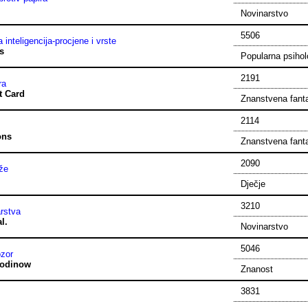
ć
Novinarstvo
5506
inteligencija-procjene i vrste
s
Popularna psihol
2191
ra
t Card
Znanstvena fant
2114
ons
Znanstvena fant
2090
že
Dječje
3210
arstva
l.
Novinarstvo
5046
ozor
lodinow
Znanost
3831