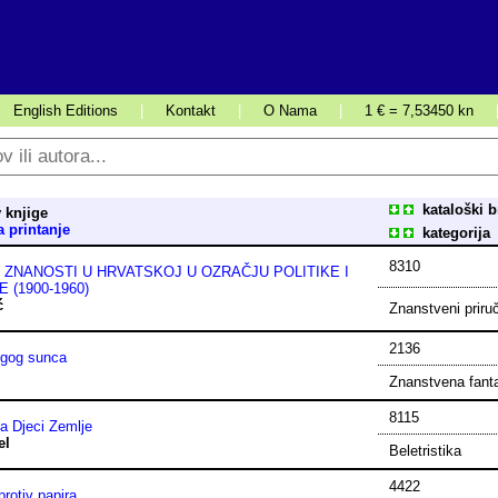
English Editions
|
Kontakt
|
O Nama
|
1 € = 7,53450 kn
kataloški b
 knjige
a printanje
kategorija
8310
ZNANOSTI U HRVATSKOJ U OZRAČJU POLITIKE I
 (1900-1960)
ć
Znanstveni priru
2136
gog sunca
e
Znanstvena fant
8115
ma Djeci Zemlje
el
Beletristika
4422
protiv papira