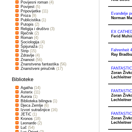
Povijesni roman
(4)
Povijest
(5)
Pripovijetke
(11)
Evanđelje p
Proza
(9)
Norman Mai
Publicistika
(1)
Putopis
(2)
Religija i društvo
(3)
EX CATHE
Rječnik
(2)
Ferid Muhi
Roman
(4)
Sociologija
(4)
Špijunaža
(1)
Fahrenheit 
Strip
(15)
Ray Bradbu
Zdravlje
(4)
Znanost
(56)
Znanstvena fantastika
(56)
FANTASTI
Znanstveni priručnik
(17)
Zoran Živk
Lechleitner
Biblioteke
Agatha
(14)
FANTASTI
Asterix
(11)
Zoran Živk
Aurora
(1)
Lechleitner
Biblioteka bilingva
(1)
Djeca Zemlje
(6)
Izvori sutrašnjice
(16)
FANTASTI
JETiC
(1)
Zoran Živk
Kronos
(18)
Lechleitner
Leonardo
(2)
Luč
(54)
Luc Orient
(2)