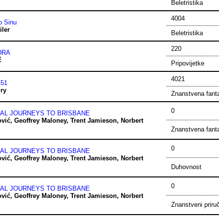
Beletristika
4004
o Sinu
ler
Beletristika
220
DRA
ć
Pripovijetke
4021
451
ry
Znanstvena fant
0
CAL JOURNEYS TO BRISBANE
ović
,
Geoffrey Maloney
,
Trent Jamieson
,
Norbert
Znanstvena fant
0
CAL JOURNEYS TO BRISBANE
ović
,
Geoffrey Maloney
,
Trent Jamieson
,
Norbert
Duhovnost
0
CAL JOURNEYS TO BRISBANE
ović
,
Geoffrey Maloney
,
Trent Jamieson
,
Norbert
Znanstveni priru