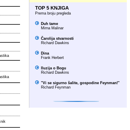
TOP 5 KNJIGA
Prema broju pregleda
Duh tame
Mirna Malinar
Čarolija stvarnosti
Richard Dawkins
Dina
astika
Frank Herbert
Iluzija o Bogu
Richard Dawkins
astika
"Vi se sigurno šalite, gospodine Feynman!"
Richard Feynman
čnik