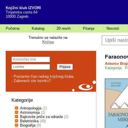
Knjižni klub IZVORI
Trnjanska cesta 64
10000 Zagreb
Početna
|
Katalog
|
20 novih
|
Pitanja
|
Novosti
|
Trenutno se nalazite na
Knjiga
Faraono
Antonio Braj
Kategorija: P
- Postanite član našeg knjižnog kluba.
- Zaboravili ste lozinku?
Kategorije
Antropologija
(1)
Astronomija
(2)
Bajkovite priče za odrasle
(2)
Beletristika
(49)
Biografija
(9)