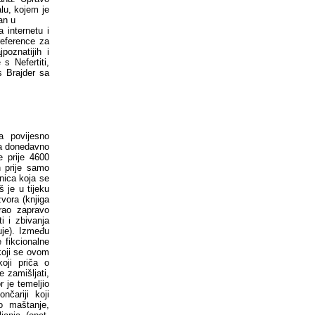
alu, kojem je
an u
 internetu i
eference za
poznatijih i
s Nefertiti,
 Brajder sa
a povijesno
ta donedavno
e prije 4600
h prije samo
nica koja se
š je u tijeku
zvora (knjiga
irao zapravo
i i zbivanja
uje). Između
e fikcionalne
 koji se ovom
koji priča o
 zamišljati,
r je temeljio
nčariji koji
vo maštanje,