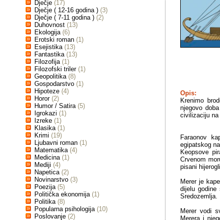
Dječje
(17)
Dječje ( 12-16 godina )
(3)
Dječje ( 7-11 godina )
(2)
Duhovnost
(13)
Ekologija
(6)
Erotski roman
(1)
Esejistika
(13)
Fantastika
(13)
Filozofija
(1)
Filozofski triler
(1)
Geopolitika
(8)
Gospodarstvo
(1)
Hipoteze
(4)
Opis:
Horor
(2)
Krenimo brod
Humor / Satira
(5)
njegovo doba 
Igrokazi
(1)
civilizaciju n
Izreke
(1)
Klasika
(1)
Krimi
(19)
Faraonov kap
Ljubavni roman
(1)
egipatskog na
Matematika
(4)
Keopsove pira
Medicina
(1)
Crvenom moru.
Mediji
(4)
pisani hijerog
Napetica
(2)
Novinarstvo
(3)
Merer je kape
Poezija
(5)
dijelu godine
Politička ekonomija
(1)
Sredozemlja.
Politika
(8)
Popularna psihologija
(10)
Merer vodi s
Poslovanje
(2)
Merera i nje