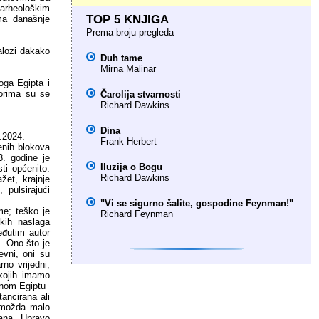
 arheološkim
TOP 5 KNJIGA
ma današnje
Prema broju pregleda
alozi dakako
Duh tame
Mirna Malinar
ga Egipta i
vorima su se
Čarolija stvarnosti
Richard Dawkins
Dina
.2024:
Frank Herbert
enih blokova
3. godine je
Iluzija o Bogu
sti općenito.
Richard Dawkins
žet, krajnje
 pulsirajući
"Vi se sigurno šalite, gospodine Feynman!"
me; teško je
Richard Feynman
ekih naslaga
eđutim autor
. Ono što je
evni, oni su
no vrijedni,
kojih imamo
vnom Egiptu
ancirana ali
d možda malo
ana. Upravo