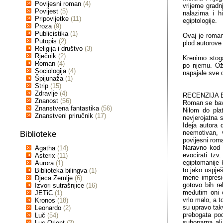
Povijesni roman
(4)
vrijeme gradn
Povijest
(5)
nalazima i h
Pripovijetke
(11)
egiptologije.
Proza
(9)
Publicistika
(1)
Ovaj je roman
Putopis
(2)
plod autorove
Religija i društvo
(3)
Rječnik
(2)
Krenimo stog
Roman
(4)
po njemu. Oži
Sociologija
(4)
napajale sve o
Špijunaža
(1)
Strip
(15)
Zdravlje
(4)
RECENZIJA E
Znanost
(56)
Roman se bavi
Znanstvena fantastika
(56)
Nilom do pla
Znanstveni priručnik
(17)
nevjerojatna s
Ideja autora 
neemotivan, v
Biblioteke
povijesni rom
Naravno kod t
Agatha
(14)
evocirati tzv
Asterix
(11)
egiptomanije 
Aurora
(1)
to jako uspje
Biblioteka bilingva
(1)
mene impresio
Djeca Zemlje
(6)
gotovo bih re
Izvori sutrašnjice
(16)
međutim oni 
JETiC
(1)
vrlo malo, a 
Kronos
(18)
su upravo tak
Leonardo
(2)
prebogata po
Luč
(54)
suhoparna al
Luc Orient
(2)