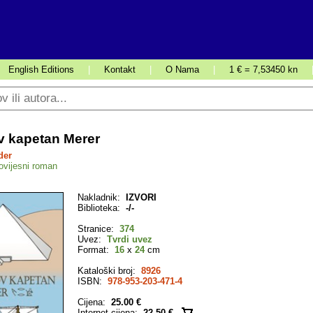
English Editions
|
Kontakt
|
O Nama
|
1 € = 7,53450 kn
v kapetan Merer
der
ovijesni roman
Nakladnik:
IZVORI
Biblioteka:
-/-
Stranice:
374
Uvez:
Tvrdi uvez
Format:
16
x
24
cm
Kataloški broj:
8926
ISBN:
978-953-203-471-4
Cijena:
25.00 €
Internet cijena:
22.50 €