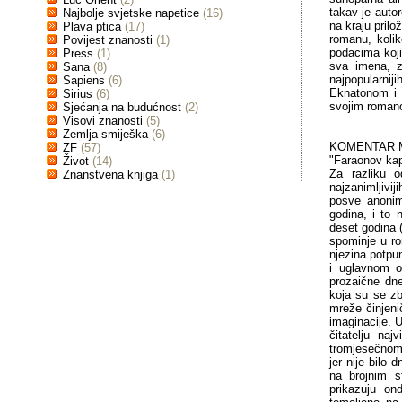
takav je autor
Najbolje svjetske napetice
(16)
na kraju pril
Plava ptica
(17)
romanu, kolik
Povijest znanosti
(1)
podacima koj
Press
(1)
sva imena, z
Sana
(8)
najpopularnij
Sapiens
(6)
Eknatonom i 
Sirius
(6)
svojim romano
Sjećanja na budućnost
(2)
Visovi znanosti
(5)
Zemlja smiješka
(6)
KOMENTAR MA
ZF
(57)
"Faraonov kap
Život
(14)
Za razliku o
Znanstvena knjiga
(1)
najzanimljivi
posve anonimn
godina, i to 
deset godina 
spominje u rom
njezina potpun
i uglavnom ob
prozaične dne
koja su se zb
mreže činjenič
imaginacije. U
čitatelju na
tromjesečnom 
jer nije bilo 
na brojnim s
prikazuju on