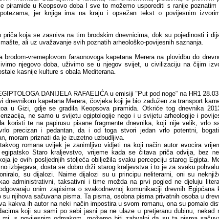
je piramide u Keopsovo doba I sve to možemo usporediti s ranije poznatim
ipotezama, jer knjiga ima na kraju i opsežan tekst o povijesnim izvori
 priča koja se zasniva na tim brodskim dnevnicima, dok su pojedinosti i dij
 mašte, ali uz uvažavanje svih poznatih arheološko-povijesnih saznanja.
a brodom-vremeplovom faraonovoga kapetana Merera na plovidbu do drevno
vimo njegovo doba, uživimo se u njegov svijet, u civilizaciju na čijim iz
stale kasnije kulture s obala Mediterana.
GIPTOLOGA DANIJELA RAFAELIĆA u emisiji "Put pod noge" na HR1 28.03
 dnevnikom kapetana Merera, čovjeka koji je bio zadužen za transport kam
toa u Gizi, gdje se gradila Keopsova piramida. Otkriće tog dnevnika 201
enzacija, ne samo u svijetu egiptologije nego i u svijetu arheologije i povije
da koristi te na papirusu pisane fragmente dnevnika, koji nije velik, vrlo sa
rlo precizan i pedantan, da i od toga stvori jedan vrlo potentni, bogati,
an, moram priznati da je izuzetno uzbudljiva.
akvog romana uvijek je zanimljivo vidjeti na koji način autor evocira vrije
. egipatsko Staro kraljevstvo, vrijeme kada se čitava priča odvija, bez n
koja je ovih posljednjih stoljeća obilježila svaku percepciju starog Egipta. M
šno izbjegava, dosta se dobro drži starog kraljevstva i to je za svaku pohvalu
niralo, su dijalozi. Naime dijalozi su u principu neliterarni, oni su neknjiž
kao administrativni, taksativni i time možda na prvi pogled ne djeluju literar
odgovaraju onim zapisima o svakodnevnoj komunikaciji drevnih Egipćana 
to su njihova sačuvana pisma. Ta pisma, osobna pisma privatnih osoba u dre
va kakva ih autor na neki način impostira u svom romanu, ona su pomalo dist
dacima koji su sami po sebi jasni pa ne ulaze u pretjeranu dubinu, neka
i mi, s povijesnim odmakom, možemo biti zahvalni da su ta pisma sačuv