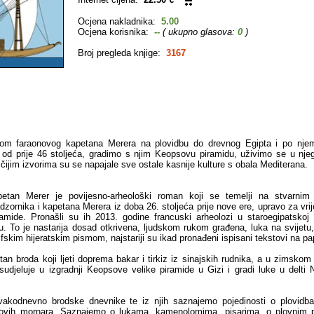
Ocjena nakladnika:
5.00
Ocjena korisnika:
--
( ukupno glasova:
0
)
Broj pregleda knjige:
3167
om faraonovog kapetana Merera na plovidbu do drevnog Egipta i po nje
od prije 46 stoljeća, gradimo s njim Keopsovu piramidu, uživimo se u njeg
a čijim izvorima su se napajale sve ostale kasnije kulture s obala Mediterana.
etan Merer je povijesno-arheološki roman koji se temelji na stvarnim
dzornika i kapetana Merera iz doba 26. stoljeća prije nove ere, upravo za vri
mide. Pronašli su ih 2013. godine francuski arheolozi u staroegipatskoj 
 To je nastarija dosad otkrivena, ljudskom rukom građena, luka na svijetu,
lifskim hijeratskim pismom, najstariji su ikad pronađeni ispisani tekstovi na pa
tan broda koji ljeti doprema bakar i tirkiz iz sinajskih rudnika, a u zimskom 
 sudjeluje u izgradnji Keopsove velike piramide u Gizi i gradi luke u delti N
vakodnevno brodske dnevnike te iz njih saznajemo pojedinosti o plovidba
govih mornara. Saznajemo o lukama, kamenolomima, pisarima, o plovnim 