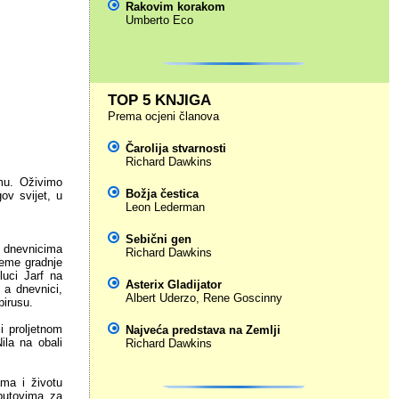
Rakovim korakom
Umberto Eco
TOP 5 KNJIGA
Prema ocjeni članova
Čarolija stvarnosti
Richard Dawkins
mu. Oživimo
Božja čestica
ov svijet, u
Leon Lederman
Sebični gen
 dnevnicima
Richard Dawkins
jeme gradnje
luci Jarf na
Asterix Gladijator
 a dnevnici,
Albert Uderzo
,
Rene Goscinny
pirusu.
i proljetnom
Najveća predstava na Zemlji
ila na obali
Richard Dawkins
ma i životu
putovima za