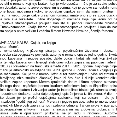
ov stil u romanu koji nije kratak, koji je vrlo opsežan i, što je za svaku pohv
ožen dodatak, autor to zove povijesnim izvorima, koji je gotovo samostalni rom
o je bogat motivima i koliko je potreban usprkos svim današnjim pristupima
i su na webu, ovdje dakle u samom romanu, imate ono što se zove quick r
a sve sve lokalitete i bitne događaje iz vremena koje nije jedno od naj
ih dijelova staroegipatske povijesti kao što su periodi Osamnaeste dinastije 
Tutankhamonom. Ovdje idemo u zoru staroegipatske povijesti i kao da nas
m spaja s onim velikim i važnim filmom Howarda Hawksa „Zemlja faraona“.
RIJANA KALEA, Osijek, na knjigu
etan Merer":
d romanesknog književnog pisanja o pojedinačnim životima i dosezim
jih osoba staroegipatske povijesti, autor je u romanu opisao jednu godinu živo
og kapetana i njegove posade, dakle običnih tadašnjih ljudi koji življaš
na temelju kapetanovih hijeroglifskih dnevničkih zapisa na papirusu nađeni
(2013.) i prevedenih na francuski između 2017. i 2021. godine. Najnovija činje
anu je arheološki objavljena tek 2023. godine (u godini izdanja knjige!) i jo
a raščlamba. Koji je trud morao uložiti autor zavirivanjem u više od stotinu i
javljenog niza stručnih članaka) kako bi što šire i dublje kontekstualiz
vničke zapise kapetana Merera (praktički: datum i šturo opisane aktivnost
ila toga dana, najčešće jednom kratkom rečenicom koja to činjenično opis
nih čvorića (datum i zbivanje) autor je interpolirao tristotinjak stranica svoj
 posebnom dodatku, autor daje potpuniji opis činjenica iz tih izvora. A dio –
jviše dopao jer je prožet osjećajima sudionika koji su opisani – dio je 
razdoblju "godišnjeg odmora" Merera i njegove posade, autor je morao posve
dnevničkih Mererovih zapisa iz tog razdoblja odmora. Taj dio svoje knjige auto
taroegipatskim slikovnim zapisima sačuvanim na zidovima grobnica ili lo
dašnje ljude u opuštajućim prilikama, ne pri radu ili ratovanju. Autoro