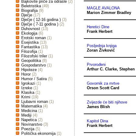
Bajkovite priče za odrasle
(2)
Beletristika
(49)
MAGLE AVALONA
Biografija
(9)
Marion Zimmer Bradley
Dječje
(17)
Dječje ( 12-16 godina )
(3)
Dječje ( 7-11 godina )
(2)
Heretici Dine
Duhovnost
(13)
Frank Herbert
Ekologija
(6)
Erotski roman
(1)
Esejistika
(13)
Posljednja knjiga
Fantastika
(13)
Zoran Živković
Filozofija
(1)
Filozofski triler
(1)
Geopolitika
(8)
Prvorođeni
Gospodarstvo
(1)
Arthur C. Clarke
,
Stephen 
Hipoteze
(4)
Horor
(2)
Humor / Satira
(5)
Igrokazi
(1)
Govornik za mrtve
Izreke
(1)
Orson Scott Card
Klasika
(1)
Krimi
(19)
Ljubavni roman
(1)
Zvijezde će biti njihove
Matematika
(4)
James Blish
Medicina
(1)
Mediji
(4)
Napetica
(2)
Kapitol Dina
Novinarstvo
(3)
Frank Herbert
Poezija
(5)
Politička ekonomija
(1)