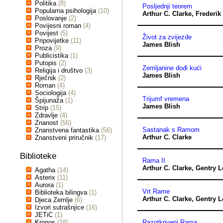
Politika
(8)
Posljednji teorem
Popularna psihologija
(10)
Arthur C. Clarke
,
Frederik
Poslovanje
(2)
Povijesni roman
(4)
Povijest
(5)
Život za zvijezde
Pripovijetke
(11)
James Blish
Proza
(9)
Publicistika
(1)
Putopis
(2)
Zemljanine dođi kući
Religija i društvo
(3)
James Blish
Rječnik
(2)
Roman
(4)
Sociologija
(4)
Trijumf vremena
Špijunaža
(1)
James Blish
Strip
(15)
Zdravlje
(4)
Znanost
(56)
Sastanak s Ramom
Znanstvena fantastika
(56)
Arthur C. Clarke
Znanstveni priručnik
(17)
Biblioteke
Rama II
Arthur C. Clarke
,
Gentry L
Agatha
(14)
Asterix
(11)
Aurora
(1)
Vrt Rame
Biblioteka bilingva
(1)
Arthur C. Clarke
,
Gentry L
Djeca Zemlje
(6)
Izvori sutrašnjice
(16)
JETiC
(1)
Kronos
(18)
Razotkriveni Rama