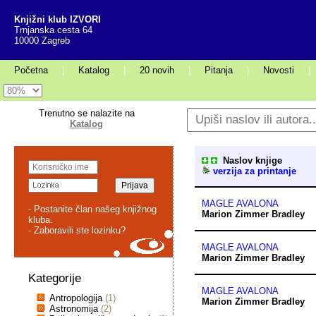
Knjižni klub IZVORI
Trnjanska cesta 64
10000 Zagreb
Početna
|
Katalog
|
20 novih
|
Pitanja
|
Novosti
|
Trenutno se nalazite na
Katalog
Naslov knjige
verzija za printanje
MAGLE AVALONA
- Postanite član našeg knjižnog
Marion Zimmer Bradley
kluba.
- Zaboravili ste lozinku?
MAGLE AVALONA
Marion Zimmer Bradley
Kategorije
MAGLE AVALONA
Antropologija
(1)
Marion Zimmer Bradley
Astronomija
(2)