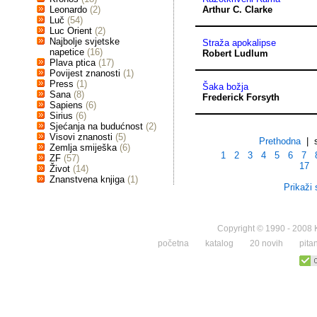
Leonardo
(2)
Arthur C. Clarke
Luč
(54)
Luc Orient
(2)
Najbolje svjetske
Straža apokalipse
napetice
(16)
Robert Ludlum
Plava ptica
(17)
Povijest znanosti
(1)
Press
(1)
Šaka božja
Sana
(8)
Frederick Forsyth
Sapiens
(6)
Sirius
(6)
Sjećanja na budućnost
(2)
Visovi znanosti
(5)
Prethodna
| s
Zemlja smiješka
(6)
1
2
3
4
5
6
7
ZF
(57)
17
Život
(14)
Znanstvena knjiga
(1)
Prikaži 
Copyright © 1990 - 2008 K
početna
katalog
20 novih
pita