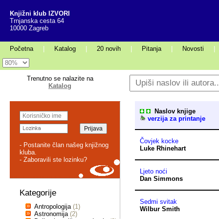
Knjižni klub IZVORI
Trnjanska cesta 64
10000 Zagreb
Početna
|
Katalog
|
20 novih
|
Pitanja
|
Novosti
|
Trenutno se nalazite na
Katalog
Naslov knjige
verzija za printanje
Čovjek kocke
- Postanite član našeg knjižnog
Luke Rhinehart
kluba.
- Zaboravili ste lozinku?
Ljeto noći
Dan Simmons
Kategorije
Sedmi svitak
Antropologija
(1)
Wilbur Smith
Astronomija
(2)