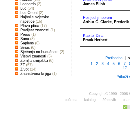
Leonardo
(2)
James Blish
Luč
(54)
Luc Orient
(2)
Najbolje svjetske
Posljednji teorem
napetice
(16)
Arthur C. Clarke
,
Frederik
Plava ptica
(17)
Povijest znanosti
(1)
Press
(1)
Kapitol Dina
Sana
(8)
Frank Herbert
Sapiens
(6)
Sirius
(6)
Sjećanja na budućnost
(2)
Visovi znanosti
(5)
Prethodna
| st
Zemlja smiješka
(6)
1
2
3
4
5
6
7
ZF
(57)
17
Život
(14)
Znanstvena knjiga
(1)
Prikaži 
Copyright © 1990 - 2008 K
početna
katalog
20 novih
pita