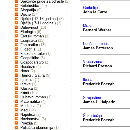
Bajkovite priče za odrasle
(2)
Beletristika
(49)
Gorki lijek
Biografija
(9)
John le Carre
Dječje
(17)
Dječje ( 12-16 godina )
(3)
Dječje ( 7-11 godina )
(2)
Mravi
Duhovnost
(13)
Bernard Werber
Ekologija
(6)
Erotski roman
(1)
Esejistika
(13)
I došao je pauk…
Fantastika
(13)
James Patterson
Filozofija
(1)
Filozofski triler
(1)
Geopolitika
(8)
Vruća zona
Gospodarstvo
(1)
Richard Preston
Hipoteze
(4)
Horor
(2)
Humor / Satira
(5)
Igrokazi
(1)
Ikona
Izreke
(1)
Frederick Forsyth
Klasika
(1)
Krimi
(19)
Ljubavni roman
(1)
Stroj istine
Matematika
(4)
James L. Halperin
Medicina
(1)
Mediji
(4)
Napetica
(2)
Šaka božja
Novinarstvo
(3)
Frederick Forsyth
Poezija
(5)
Politička ekonomija
(1)