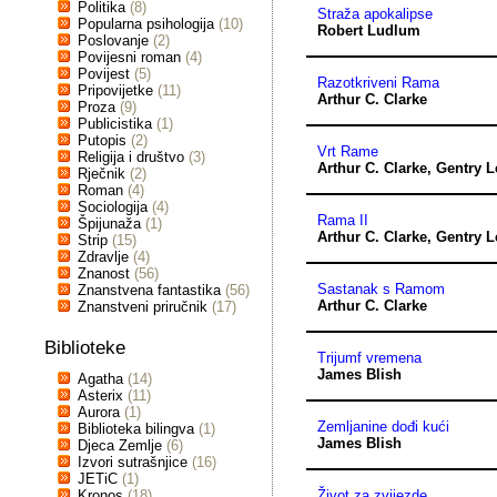
Politika
(8)
Straža apokalipse
Popularna psihologija
(10)
Robert Ludlum
Poslovanje
(2)
Povijesni roman
(4)
Povijest
(5)
Razotkriveni Rama
Pripovijetke
(11)
Arthur C. Clarke
Proza
(9)
Publicistika
(1)
Putopis
(2)
Vrt Rame
Religija i društvo
(3)
Arthur C. Clarke
,
Gentry L
Rječnik
(2)
Roman
(4)
Sociologija
(4)
Rama II
Špijunaža
(1)
Arthur C. Clarke
,
Gentry L
Strip
(15)
Zdravlje
(4)
Znanost
(56)
Sastanak s Ramom
Znanstvena fantastika
(56)
Arthur C. Clarke
Znanstveni priručnik
(17)
Biblioteke
Trijumf vremena
James Blish
Agatha
(14)
Asterix
(11)
Aurora
(1)
Zemljanine dođi kući
Biblioteka bilingva
(1)
James Blish
Djeca Zemlje
(6)
Izvori sutrašnjice
(16)
JETiC
(1)
Kronos
(18)
Život za zvijezde