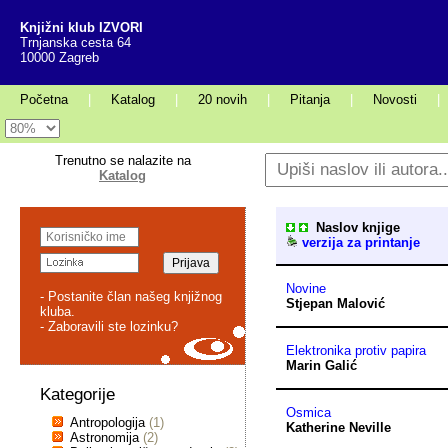
Knjižni klub IZVORI
Trnjanska cesta 64
10000 Zagreb
Početna
|
Katalog
|
20 novih
|
Pitanja
|
Novosti
|
Trenutno se nalazite na
Katalog
Naslov knjige
verzija za printanje
Novine
- Postanite član našeg knjižnog
Stjepan Malović
kluba.
- Zaboravili ste lozinku?
Elektronika protiv papira
Marin Galić
Kategorije
Osmica
Antropologija
(1)
Katherine Neville
Astronomija
(2)