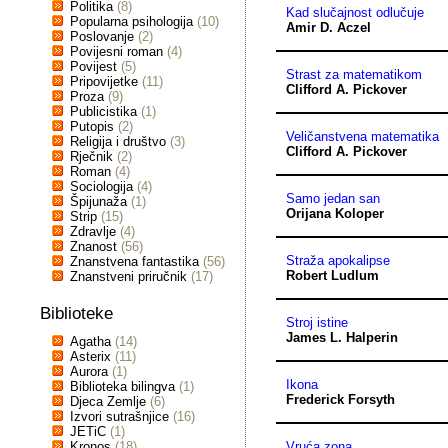
Politika
(8)
Kad slučajnost odlučuje
Popularna psihologija
(10)
Amir D. Aczel
Poslovanje
(2)
Povijesni roman
(4)
Povijest
(5)
Strast za matematikom
Pripovijetke
(11)
Clifford A. Pickover
Proza
(9)
Publicistika
(1)
Putopis
(2)
Veličanstvena matematika
Religija i društvo
(3)
Clifford A. Pickover
Rječnik
(2)
Roman
(4)
Sociologija
(4)
Samo jedan san
Špijunaža
(1)
Orijana Koloper
Strip
(15)
Zdravlje
(4)
Znanost
(56)
Straža apokalipse
Znanstvena fantastika
(56)
Robert Ludlum
Znanstveni priručnik
(17)
Biblioteke
Stroj istine
James L. Halperin
Agatha
(14)
Asterix
(11)
Aurora
(1)
Ikona
Biblioteka bilingva
(1)
Frederick Forsyth
Djeca Zemlje
(6)
Izvori sutrašnjice
(16)
JETiC
(1)
Kronos
(18)
Vruća zona