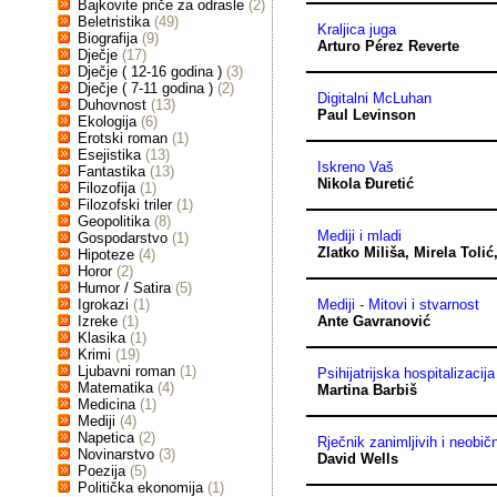
Bajkovite priče za odrasle
(2)
Beletristika
(49)
Kraljica juga
Biografija
(9)
Arturo Pérez Reverte
Dječje
(17)
Dječje ( 12-16 godina )
(3)
Dječje ( 7-11 godina )
(2)
Digitalni McLuhan
Duhovnost
(13)
Paul Levinson
Ekologija
(6)
Erotski roman
(1)
Esejistika
(13)
Iskreno Vaš
Fantastika
(13)
Nikola Đuretić
Filozofija
(1)
Filozofski triler
(1)
Geopolitika
(8)
Mediji i mladi
Gospodarstvo
(1)
Zlatko Miliša
,
Mirela Tolić
Hipoteze
(4)
Horor
(2)
Humor / Satira
(5)
Igrokazi
(1)
Mediji - Mitovi i stvarnost
Izreke
(1)
Ante Gavranović
Klasika
(1)
Krimi
(19)
Ljubavni roman
(1)
Psihijatrijska hospitalizacija
Matematika
(4)
Martina Barbiš
Medicina
(1)
Mediji
(4)
Napetica
(2)
Rječnik zanimljivih i neobič
Novinarstvo
(3)
David Wells
Poezija
(5)
Politička ekonomija
(1)