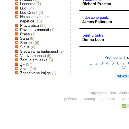
Leonardo
(2)
Richard Preston
Luč
(54)
Luc Orient
(2)
Najbolje svjetske
I došao je pauk…
napetice
(16)
James Patterson
Plava ptica
(17)
Povijest znanosti
(1)
Press
(1)
Smrt u tuđini
Sana
(8)
Donna Leon
Sapiens
(6)
Sirius
(6)
Sjećanja na budućnost
(2)
Visovi znanosti
(5)
Prethodna
| st
Zemlja smiješka
(6)
1
2
3
4
5
6
7
ZF
(57)
17
Život
(14)
Znanstvena knjiga
(1)
Prikaži 
Copyright © 1990 - 2008 K
početna
katalog
20 novih
pita