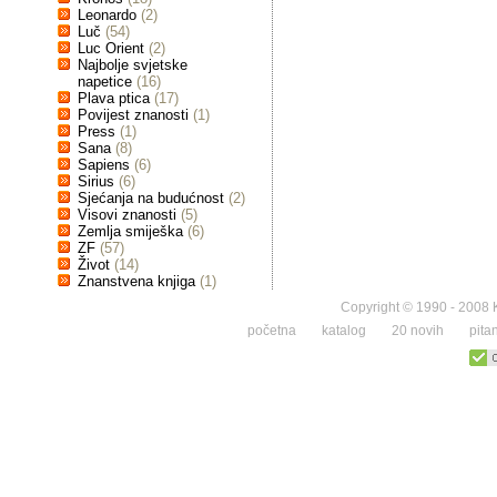
Leonardo
(2)
Luč
(54)
Luc Orient
(2)
Najbolje svjetske
napetice
(16)
Plava ptica
(17)
Povijest znanosti
(1)
Press
(1)
Sana
(8)
Sapiens
(6)
Sirius
(6)
Sjećanja na budućnost
(2)
Visovi znanosti
(5)
Zemlja smiješka
(6)
ZF
(57)
Život
(14)
Znanstvena knjiga
(1)
Copyright © 1990 - 2008 K
početna
katalog
20 novih
pita