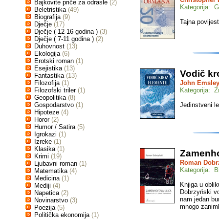
Bajkovite priče za odrasle
(2)
Kategorija: G
Beletristika
(49)
Biografija
(9)
Tajna povijes
Dječje
(17)
Dječje ( 12-16 godina )
(3)
Dječje ( 7-11 godina )
(2)
Duhovnost
(13)
Ekologija
(6)
Erotski roman
(1)
Esejistika
(13)
Vodič kr
Fantastika
(13)
Filozofija
(1)
John Emsle
Filozofski triler
(1)
Kategorija: 
Geopolitika
(8)
Gospodarstvo
(1)
Jedinstveni l
Hipoteze
(4)
Horor
(2)
Humor / Satira
(5)
Igrokazi
(1)
Izreke
(1)
Klasika
(1)
Zamenho
Krimi
(19)
Roman Dobr
Ljubavni roman
(1)
Kategorija: Bi
Matematika
(4)
Medicina
(1)
Knjiga u oblik
Mediji
(4)
Dobrzyński v
Napetica
(2)
nam jedan bur
Novinarstvo
(3)
mnogo zanimlji
Poezija
(5)
Politička ekonomija
(1)