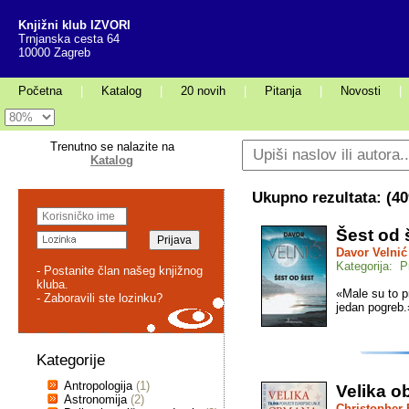
Knjižni klub IZVORI
Trnjanska cesta 64
10000 Zagreb
Početna
|
Katalog
|
20 novih
|
Pitanja
|
Novosti
|
Trenutno se nalazite na
Katalog
Ukupno rezultata: (
40
Šest od 
Davor Velnić
Kategorija: P
- Postanite član našeg knjižnog
kluba.
«Male su to p
- Zaboravili ste lozinku?
jedan pogreb.
Kategorije
Antropologija
(1)
Velika 
Astronomija
(2)
Christopher