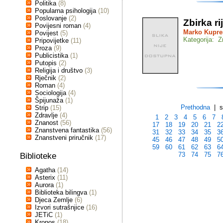
Politika
(8)
Popularna psihologija
(10)
Poslovanje
(2)
Zbirka ri
Povijesni roman
(4)
Marko Kupre
Povijest
(5)
Kategorija: 
Pripovijetke
(11)
Proza
(9)
Publicistika
(1)
Putopis
(2)
Religija i društvo
(3)
Rječnik
(2)
Roman
(4)
Sociologija
(4)
Špijunaža
(1)
Prethodna
| st
Strip
(15)
Zdravlje
(4)
1
2
3
4
5
6
7
Znanost
(56)
17
18
19
20
21
2
Znanstvena fantastika
(56)
31
32
33
34
35
3
Znanstveni priručnik
(17)
45
46
47
48
49
5
59
60
61
62
63
6
73
74
75
7
Biblioteke
Agatha
(14)
Asterix
(11)
Aurora
(1)
Biblioteka bilingva
(1)
Djeca Zemlje
(6)
Izvori sutrašnjice
(16)
JETiC
(1)
Kronos
(18)