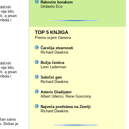
Rakovim korakom
Umberto Eco
običnih
nije bilo,
ti, a pisan
mbola i
TOP 5 KNJIGA
Prema ocjeni članova
Čarolija stvarnosti
Richard Dawkins
Božja čestica
običnih
Leon Lederman
nije bilo,
ti, a pisan
mbola i
Sebični gen
Richard Dawkins
Asterix Gladijator
Albert Uderzo
,
Rene Goscinny
Najveća predstava na Zemlji
Richard Dawkins
ružan samo
u. Došao je