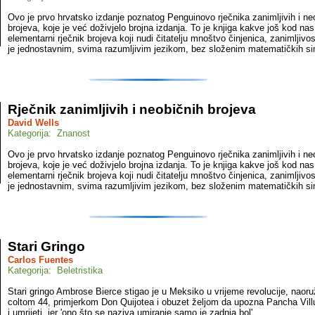
Ovo je prvo hrvatsko izdanje poznatog Penguinovo rječnika zanimljivih i ne
brojeva, koje je već doživjelo brojna izdanja. To je knjiga kakve još kod nas 
elementarni rječnik brojeva koji nudi čitatelju mnoštvo činjenica, zanimljivos
je jednostavnim, svima razumljivim jezikom, bez složenim matematičkih si
Rječnik zanimljivih i neobičnih brojeva
David Wells
Kategorija: Znanost
Ovo je prvo hrvatsko izdanje poznatog Penguinovo rječnika zanimljivih i ne
brojeva, koje je već doživjelo brojna izdanja. To je knjiga kakve još kod nas 
elementarni rječnik brojeva koji nudi čitatelju mnoštvo činjenica, zanimljivos
je jednostavnim, svima razumljivim jezikom, bez složenim matematičkih si
Stari Gringo
Carlos Fuentes
Kategorija: Beletristika
Stari gringo Ambrose Bierce stigao je u Meksiko u vrijeme revolucije, nao
coltom 44, primjerkom Don Quijotea i obuzet željom da upozna Pancha Vill
i umrijeti, jer 'ono što se naziva umiranje samo je zadnja bol'...