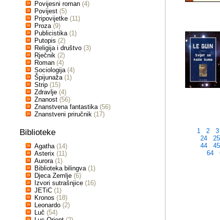
Povijesni roman
(4)
Povijest
(5)
Pripovijetke
(11)
Proza
(9)
Publicistika
(1)
Putopis
(2)
Religija i društvo
(3)
Rječnik
(2)
Roman
(4)
Sociologija
(4)
Špijunaža
(1)
Strip
(15)
Zdravlje
(4)
Znanost
(56)
Znanstvena fantastika
(56)
Znanstveni priručnik
(17)
1
2
3
Biblioteke
24
2
44
4
Agatha
(14)
64
Asterix
(11)
Aurora
(1)
Biblioteka bilingva
(1)
Djeca Zemlje
(6)
Izvori sutrašnjice
(16)
JETiC
(1)
Kronos
(18)
Leonardo
(2)
Luč
(54)
Luc Orient
(2)