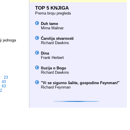
TOP 5 KNJIGA
Prema broju pregleda
Duh tame
Mirna Malinar
Čarolija stvarnosti
ji jednoga
Richard Dawkins
Dina
Frank Herbert
Iluzija o Bogu
Richard Dawkins
2
23
43
"Vi se sigurno šalite, gospodine Feynman!"
63
Richard Feynman
82