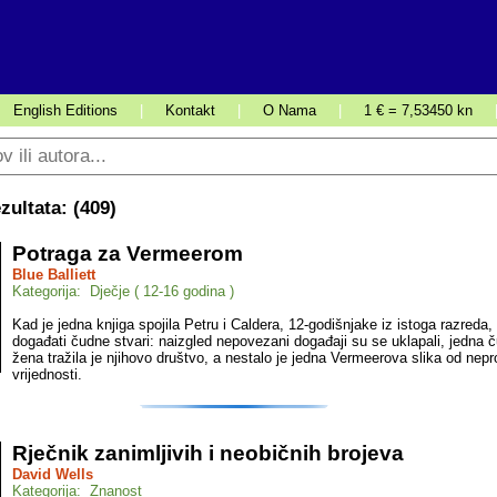
English Editions
|
Kontakt
|
O Nama
|
1 € = 7,53450 kn
ultata: (
409
)
Potraga za Vermeerom
Blue Balliett
Kategorija: Dječje ( 12-16 godina )
Kad je jedna knjiga spojila Petru i Caldera, 12-godišnjake iz istoga razreda
događati čudne stvari: naizgled nepovezani događaji su se uklapali, jedna 
žena tražila je njihovo društvo, a nestalo je jedna Vermeerova slika od nepr
vrijednosti.
Rječnik zanimljivih i neobičnih brojeva
David Wells
Kategorija: Znanost