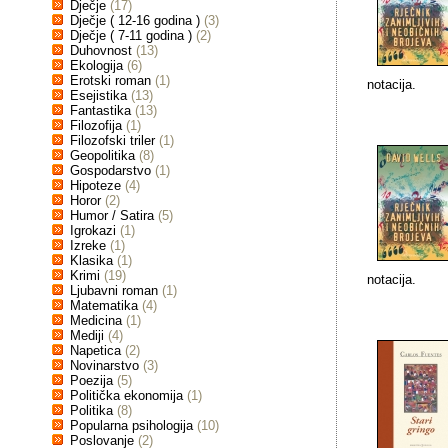
Dječje
(17)
Dječje ( 12-16 godina )
(3)
Dječje ( 7-11 godina )
(2)
Duhovnost
(13)
Ekologija
(6)
Erotski roman
(1)
notacija.
Esejistika
(13)
Fantastika
(13)
Filozofija
(1)
Filozofski triler
(1)
Geopolitika
(8)
Gospodarstvo
(1)
Hipoteze
(4)
Horor
(2)
Humor / Satira
(5)
Igrokazi
(1)
Izreke
(1)
Klasika
(1)
Krimi
(19)
notacija.
Ljubavni roman
(1)
Matematika
(4)
Medicina
(1)
Mediji
(4)
Napetica
(2)
Novinarstvo
(3)
Poezija
(5)
Politička ekonomija
(1)
Politika
(8)
Popularna psihologija
(10)
Poslovanje
(2)