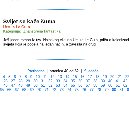
Svijet se kaže šuma
Ursula Le Guin
Kategorija: Znanstvena fantastika
Još jedan roman iz tzv. Hainskog ciklusa Ursule Le Guin, priča o kolonizaci
svijeta koja je počela na jedan način, a završila na drugi.
Prethodna
| stranica 40 od 82 |
Sljedeća
4
5
6
7
8
9
10
11
12
13
14
15
16
17
18
19
20
21
2
5
26
27
28
29
30
31
32
33
34
35
36
37
38
39
40
41
42
5
46
47
48
49
50
51
52
53
54
55
56
57
58
59
60
61
62
65
66
67
68
69
70
71
72
73
74
75
76
77
78
79
80
81