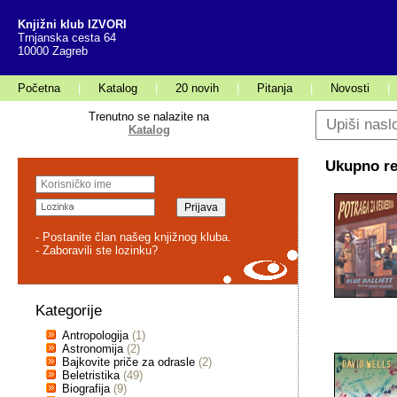
Knjižni klub IZVORI
Trnjanska cesta 64
10000 Zagreb
Početna
|
Katalog
|
20 novih
|
Pitanja
|
Novosti
|
Trenutno se nalazite na
Katalog
Ukupno rez
- Postanite član našeg knjižnog kluba.
- Zaboravili ste lozinku?
Kategorije
Antropologija
(1)
Astronomija
(2)
Bajkovite priče za odrasle
(2)
Beletristika
(49)
Biografija
(9)