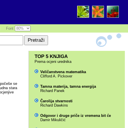
|
Font
TOP 5 KNJIGA
Prema ocjeni urednika
Veličanstvena matematika
Clifford A. Pickover
, počeše se
Tamna materija, tamna energija
čudna stara
Richard Panek
ocjenjive
Čarolija stvarnosti
Richard Dawkins
Odgovor i druge priče iz vremena bit će
Damir Mikuličić