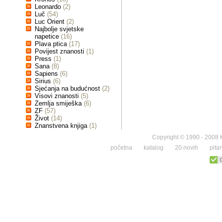
Leonardo
(2)
Luč
(54)
Luc Orient
(2)
Najbolje svjetske
napetice
(16)
Plava ptica
(17)
Povijest znanosti
(1)
Press
(1)
Sana
(8)
Sapiens
(6)
Sirius
(6)
Sjećanja na budućnost
(2)
Visovi znanosti
(5)
Zemlja smiješka
(6)
ZF
(57)
Život
(14)
Znanstvena knjiga
(1)
Copyright © 1990 - 2008 K
početna
katalog
20 novih
pita