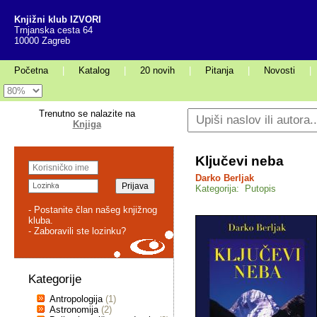
Knjižni klub IZVORI
Trnjanska cesta 64
10000 Zagreb
Početna
|
Katalog
|
20 novih
|
Pitanja
|
Novosti
|
Trenutno se nalazite na
Knjiga
Ključevi neba
Darko Berljak
Kategorija: Putopis
- Postanite član našeg knjižnog
kluba.
- Zaboravili ste lozinku?
Kategorije
Antropologija
(1)
Astronomija
(2)