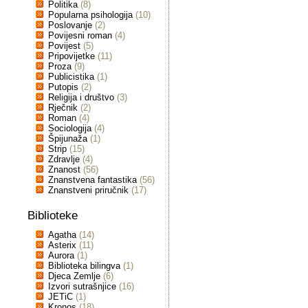
Politika
(8)
Popularna psihologija
(10)
Poslovanje
(2)
Povijesni roman
(4)
Povijest
(5)
Pripovijetke
(11)
Proza
(9)
Publicistika
(1)
Putopis
(2)
Religija i društvo
(3)
Rječnik
(2)
Roman
(4)
Sociologija
(4)
Špijunaža
(1)
Strip
(15)
Zdravlje
(4)
Znanost
(56)
Znanstvena fantastika
(56)
Znanstveni priručnik
(17)
Biblioteke
Agatha
(14)
Asterix
(11)
Aurora
(1)
Biblioteka bilingva
(1)
Djeca Zemlje
(6)
Izvori sutrašnjice
(16)
JETiC
(1)
Kronos
(18)