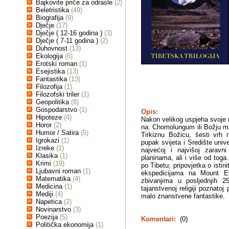
Bajkovite priče za odrasle
(2)
Beletristika
(49)
Biografija
(9)
Dječje
(17)
Dječje ( 12-16 godina )
(3)
Dječje ( 7-11 godina )
(2)
Duhovnost
(13)
Ekologija
(6)
Erotski roman
(1)
Esejistika
(13)
Fantastika
(13)
Filozofija
(1)
Filozofski triler
(1)
Geopolitika
(8)
Gospodarstvo
(1)
Opis:
Hipoteze
(4)
Nakon velikog uspjeha svoje r
Horor
(2)
na: Chomolungum ili Božju maj
Humor / Satira
(5)
Tirkiznu Božicu, šesti vrh 
Igrokazi
(1)
pupak svijeta i Središte univ
Izreke
(1)
najvećoj i najvišoj zaravn
Klasika
(1)
planinama, ali i više od toga
Krimi
(19)
po Tibetu; pripovjetka o isti
Ljubavni roman
(1)
ekspedicijama na Mount E
Matematika
(4)
zbivanjima u posljednjih 2
Medicina
(1)
tajanstvenoj religiji poznato
Mediji
(4)
malo znanstvene fantastike.
Napetica
(2)
Novinarstvo
(3)
Poezija
(5)
Komentari:
(0)
Politička ekonomija
(1)