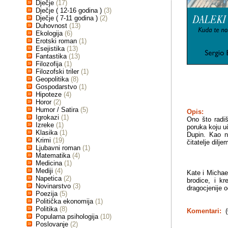
Dječje
(17)
Dječje ( 12-16 godina )
(3)
Dječje ( 7-11 godina )
(2)
Duhovnost
(13)
Ekologija
(6)
Erotski roman
(1)
Esejistika
(13)
Fantastika
(13)
Filozofija
(1)
Filozofski triler
(1)
Geopolitika
(8)
Gospodarstvo
(1)
Hipoteze
(4)
Horor
(2)
Humor / Satira
(5)
Opis:
Igrokazi
(1)
Ono što radiš
Izreke
(1)
poruka koju u
Klasika
(1)
Dupin. Kao n
Krimi
(19)
čitatelje dilj
Ljubavni roman
(1)
Matematika
(4)
Medicina
(1)
Mediji
(4)
Kate i Michae
Napetica
(2)
brodice, i k
Novinarstvo
(3)
dragocjenije o
Poezija
(5)
Politička ekonomija
(1)
Politika
(8)
Komentari:
(
Popularna psihologija
(10)
Poslovanje
(2)