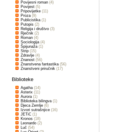
Povijesni roman
(4)
Povijest
(5)
Pripovijetke
(11)
Proza
(9)
Publicistika
(1)
Putopis
(2)
Religija i društvo
(3)
Rječnik
(2)
Roman
(4)
Sociologija
(4)
Špijunaža
(1)
Strip
(15)
Zdravlje
(4)
Znanost
(56)
Znanstvena fantastika
(56)
Znanstveni priručnik
(17)
Biblioteke
Agatha
(14)
Asterix
(11)
Aurora
(1)
Biblioteka bilingva
(1)
Djeca Zemlje
(6)
Izvori sutrašnjice
(16)
JETiC
(1)
Kronos
(18)
Leonardo
(2)
Luč
(54)
Luc Orient
(2)