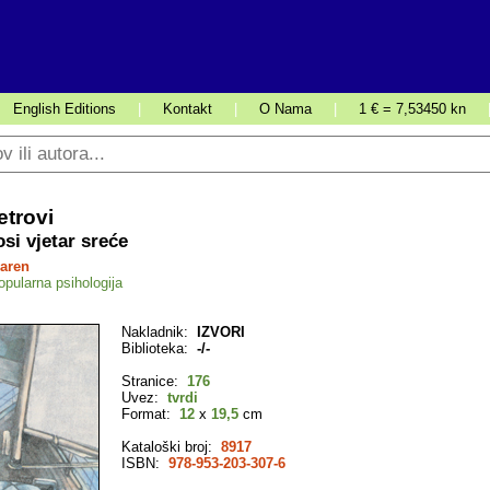
English Editions
|
Kontakt
|
O Nama
|
1 € = 7,53450 kn
etrovi
si vjetar sreće
aren
opularna psihologija
Nakladnik:
IZVORI
Biblioteka:
-/-
Stranice:
176
Uvez:
tvrdi
Format:
12
x
19,5
cm
Kataloški broj:
8917
ISBN:
978-953-203-307-6