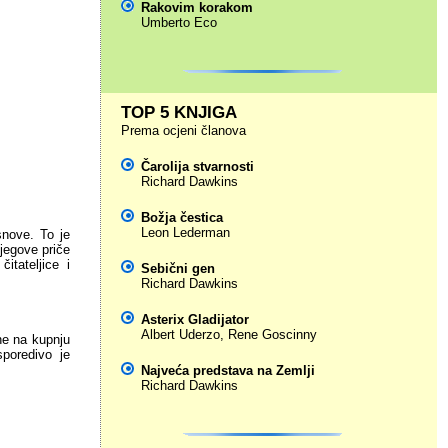
Rakovim korakom
Umberto Eco
TOP 5 KNJIGA
Prema ocjeni članova
Čarolija stvarnosti
Richard Dawkins
Božja čestica
Leon Lederman
snove. To je
jegove priče
itateljice i
Sebični gen
Richard Dawkins
Asterix Gladijator
Albert Uderzo
,
Rene Goscinny
ne na kupnju
poredivo je
Najveća predstava na Zemlji
Richard Dawkins