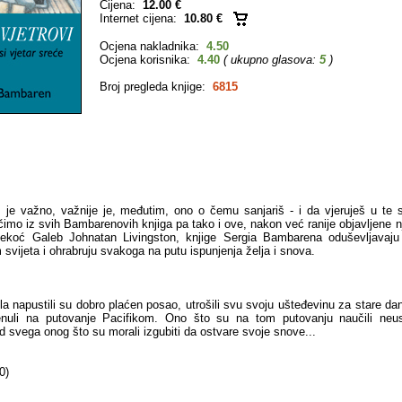
Cijena:
12.00 €
Internet cijena:
10.80 €
Ocjena nakladnika:
4.50
Ocjena korisnika:
4.40
( ukupno glasova:
5
)
Broj pregleda knjige:
6815
 je važno, važnije je, međutim, ono o čemu sanjariš - i da vjeruješ u te 
čimo iz svih Bambarenovih knjiga pa tako i ove, nakon već ranije objavljene n
ekoć Galeb Johnatan Livingston, knjige Sergia Bambarena oduševljavaju č
em svijeta i ohrabruju svakoga na putu ispunjenja želja i snova.
la napustili su dobro plaćen posao, utrošili svu svoju ušteđevinu za stare da
renuli na putovanje Pacifikom. Ono što su na tom putovanju naučili neus
d svega onog što su morali izgubiti da ostvare svoje snove...
0)