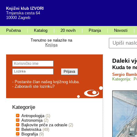
Knjižni klub IZVORI
Trnjanska cesta 64
10000 Zagreb
Početna
|
Katalog
|
20 novih
|
Pitanja
|
Novosti
|
Trenutno se nalazite na
Knjiga
Daleki vj
Kuda te no
Sergio Bamb
Kategorija: P
- Postanite član našeg knjižnog kluba.
- Zaboravili ste lozinku?
Kategorije
Antropologija
(1)
Astronomija
(2)
Bajkovite priče za odrasle
(2)
Beletristika
(49)
Biografija
(9)