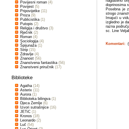
naglašeno orig
Povijesni roman
(4)
doprinosima ra
Povijest
(5)
Posebna je za
Pripovijetke
(11)
strogo znanstv
Proza
(9)
Imajući u vid
Publicistika
(1)
izgledno je da
Putopis
(2)
razna područj
Religija i društvo
(3)
sc. Line Velja
Rječnik
(2)
Roman
(4)
Sociologija
(4)
Komentari:
(
Špijunaža
(1)
Strip
(15)
Zdravlje
(4)
Znanost
(56)
Znanstvena fantastika
(56)
Znanstveni priručnik
(17)
Biblioteke
Agatha
(14)
Asterix
(11)
Aurora
(1)
Biblioteka bilingva
(1)
Djeca Zemlje
(6)
Izvori sutrašnjice
(16)
JETiC
(1)
Kronos
(18)
Leonardo
(2)
Luč
(54)
Luc Orient
(2)