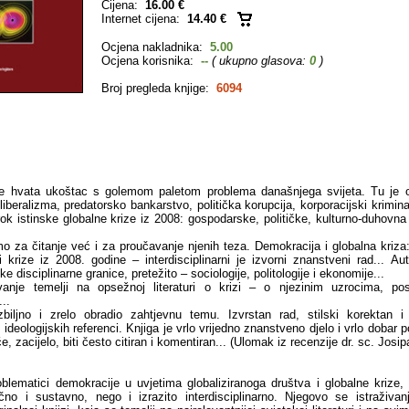
Cijena:
16.00 €
Internet cijena:
14.40 €
Ocjena nakladnika:
5.00
Ocjena korisnika:
--
( ukupno glasova:
0
)
Broj pregleda knjige:
6094
se hvata ukoštac s golemom paletom problema današnjega svijeta. Tu je 
liberalizma, predatorsko bankarstvo, politička korupcija, korporacijski krimi
zrok istinske globalne krize iz 2008: gospodarske, političke, kulturno-duhovna
o za čitanje već i za proučavanje njenih teza. Demokracija i globalna kriza: 
i krize iz 2008. godine – interdisciplinarni je izvorni znanstveni rad... Au
e disciplinarne granice, pretežito – sociologije, politologije i ekonomije...
ivanje temelji na opsežnoj literaturi o krizi – o njezinim uzrocima, po
..
zbiljno i zrelo obradio zahtjevnu temu. Izvrstan rad, stilski korektan 
 ideologijskih referenci. Knjiga je vrlo vrijedno znanstveno djelo i vrlo dobar 
e, zacijelo, biti često citiran i komentiran... (Ulomak iz recenzije dr. sc. Josi
oblematici demokracije u uvjetima globaliziranoga društva i globalne krize, 
no i sustavno, nego i izrazito interdisciplinarno. Njegovo se istraživan