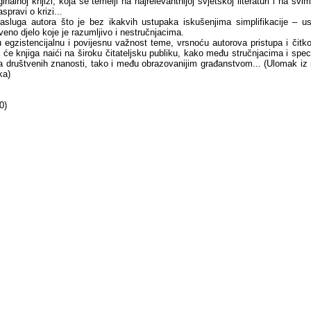
inalnoj knjizi, koja se temelji na najrelevantnijoj svjetskoj literaturi i na svi
spravi o krizi...
sluga autora što je bez ikakvih ustupaka iskušenjima simplifikacije – us
eno djelo koje je razumljivo i nestručnjacima.
u egzistencijalnu i povijesnu važnost teme, vrsnoću autorova pristupa i čitko
 će knjiga naići na široku čitateljsku publiku, kako među stručnjacima i spec
a društvenih znanosti, tako i među obrazovanijim građanstvom... (Ulomak iz r
ka)
0)