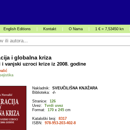
English Editions
|
Kontakt
|
O Nama
|
1 € = 7,53450 kn
ija i globalna kriza
 i vanjski uzroci krize iz 2008. godine
alić
ejistika
Nakladnik:
SVEUČILIŠNA KNJIŽARA
Biblioteka:
-/-
Stranice:
126
Uvez:
Tvrdi uvez
Format:
170
x
245
cm
Kataloški broj:
8317
ISBN:
978-953-203-402-8