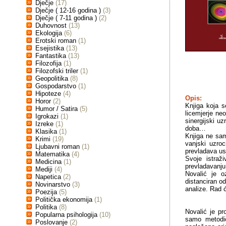
Dječje
(17)
Dječje ( 12-16 godina )
(3)
Dječje ( 7-11 godina )
(2)
Duhovnost
(13)
Ekologija
(6)
Erotski roman
(1)
Esejistika
(13)
Fantastika
(13)
Filozofija
(1)
Filozofski triler
(1)
Geopolitika
(8)
Gospodarstvo
(1)
Hipoteze
(4)
Opis:
Horor
(2)
Knjiga koja 
Humor / Satira
(5)
licemjerje neo
Igrokazi
(1)
sinergijski u
Izreke
(1)
doba…
Klasika
(1)
Knjiga ne sam
Krimi
(19)
vanjski uzroc
Ljubavni roman
(1)
prevladava usk
Matematika
(4)
Svoje istraž
Medicina
(1)
prevladavanju.
Mediji
(4)
Novalić je o
Napetica
(2)
distanciran od
Novinarstvo
(3)
analize. Rad ć
Poezija
(5)
Politička ekonomija
(1)
Politika
(8)
Novalić je pr
Popularna psihologija
(10)
samo metodič
Poslovanje
(2)