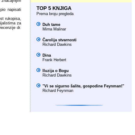
m značajnijim
TOP 5 KNJIGA
pio napisati
Prema broju pregleda
st rukopisa,
ijalistima za
Duh tame
ecenzije dr.
Mirna Malinar
Čarolija stvarnosti
Richard Dawkins
Dina
Frank Herbert
Iluzija o Bogu
Richard Dawkins
"Vi se sigurno šalite, gospodine Feynman!"
Richard Feynman