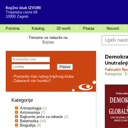
Knjižni klub IZVORI
Trnjanska cesta 64
10000 Zagreb
Početna
|
Katalog
|
20 novih
|
Pitanja
|
Novosti
|
Trenutno se nalazite na
Knjiga
Demokrac
Unutrašnji
Fahrudin Nov
Kategorija: Es
- Postanite član našeg knjižnog kluba.
- Zaboravili ste lozinku?
Kategorije
Antropologija
(1)
Astronomija
(2)
Bajkovite priče za odrasle
(2)
Beletristika
(49)
Biografija
(9)