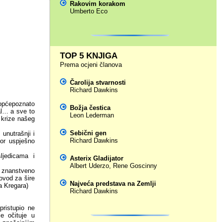
Rakovim korakom
Umberto Eco
TOP 5 KNJIGA
Prema ocjeni članova
Čarolija stvarnosti
Richard Dawkins
općepoznato
Božja čestica
nal… a sve to
Leon Lederman
 krize našeg
Sebični gen
unutrašnji i
Richard Dawkins
tor uspješno
sljedicama i
Asterix Gladijator
Albert Uderzo
,
Rene Goscinny
i znanstveno
povod za šire
Najveća predstava na Zemlji
pa Kregara)
Richard Dawkins
pristupio ne
je očituje u