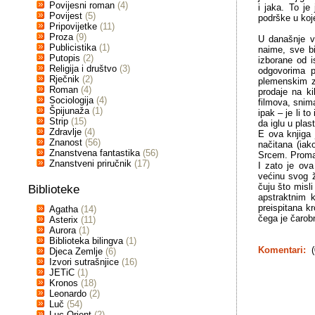
Povijesni roman
(4)
i jaka. To je
Povijest
(5)
podrške u koje
Pripovijetke
(11)
Proza
(9)
U današnje vr
Publicistika
(1)
naime, sve bi
Putopis
(2)
izborane od i
Religija i društvo
(3)
odgovorima p
Rječnik
(2)
plemenskim z
Roman
(4)
prodaje na ki
Sociologija
(4)
filmova, snima
Špijunaža
(1)
ipak – je li t
Strip
(15)
da iglu u plast
Zdravlje
(4)
E ova knjiga 
Znanost
(56)
načitana (iako
Znanstvena fantastika
(56)
Srcem. Promat
Znanstveni priručnik
(17)
I zato je ova
većinu svog ž
čuju što misl
Biblioteke
apstraktnim 
preispitana k
Agatha
(14)
čega je čarob
Asterix
(11)
Aurora
(1)
Biblioteka bilingva
(1)
Komentari:
(
Djeca Zemlje
(6)
Izvori sutrašnjice
(16)
JETiC
(1)
Kronos
(18)
Leonardo
(2)
Luč
(54)
Luc Orient
(2)