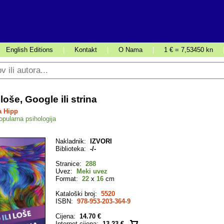
English Editions
|
Kontakt
|
O Nama
|
1 € = 7,53450 kn
 loše, Google ili strina
a Hipp
opularna psihologija
Nakladnik:
IZVORI
Biblioteka:
-/-
Stranice:
288
Uvez:
Meki uvez
Format:
22
x
16
cm
Kataloški broj:
5520
ISBN:
978-953-203-364-9
Cijena:
14.70 €
Internet cijena:
13.23 €