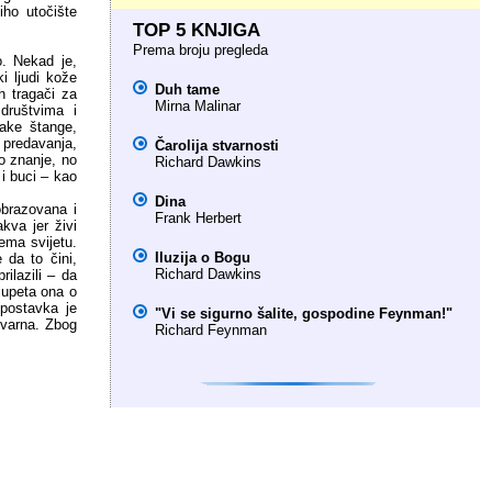
iho utočište
TOP 5 KNJIGA
Prema broju pregleda
o. Nekad je,
i ljudi kože
Duh tame
h tragači za
Mirna Malinar
 društvima i
ake štange,
 predavanja,
Čarolija stvarnosti
ko znanje, no
Richard Dawkins
 i buci – kao
Dina
obrazovana i
Frank Herbert
akva jer živi
ema svijetu.
Iluzija o Bogu
 da to čini,
Richard Dawkins
ilazili – da
lupeta ona o
 postavka je
"Vi se sigurno šalite, gospodine Feynman!"
tvarna. Zbog
Richard Feynman