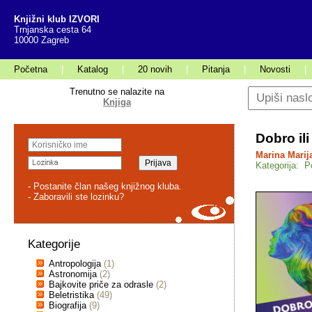
Knjižni klub IZVORI
Trnjanska cesta 64
10000 Zagreb
Početna
|
Katalog
|
20 novih
|
Pitanja
|
Novosti
|
Trenutno se nalazite na
Knjiga
Dobro ili
Marina Marij
Kategorija: P
- Postanite član našeg knjižnog kluba.
- Zaboravili ste lozinku?
Kategorije
Antropologija
(1)
Astronomija
(2)
Bajkovite priče za odrasle
(2)
Beletristika
(49)
Biografija
(9)