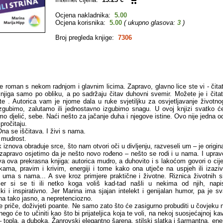
Ocjena nakladnika:
5.00
Ocjena korisnika:
5.00
( ukupno glasova:
3
)
Broj pregleda knjige:
7306
e roman s nekom radnjom i glavnim licima. Zapravo, glavno lice ste vi - čitat
 knjiga samo po obliku, a po sadržaju čitav duhovni svemir. Možete je i čitat
e . Autorica vam je njome dala u ruke svjetiljku za osvjetljavanje životno
zgubimo, zalutamo ili jednostavno izgubimo snagu. U ovoj knjizi svatko ć
amo djelić, sebe. Naći nešto za jačanje duha i njegove istine. Ovo nije jedna o
pročitaju.
na se iščitava. I živi s nama.
a mudrost.
 iznova obraduje srce, što nam otvori oči u divljenju, razveseli um – je origi
apravo osjetimo da je nešto novo rođeno – nešto se rodi i u nama. I upravo
va ova prekrasna knjiga: autorica mudro, a duhovito i s lakoćom govori o cij
kama, pravim i krivim, energiji i tome kako ona utječe na uspjeh ili izazi
uma s nama... A sve kroz primjere praktične i životne. Riznica životnih si
jer si se ti ili netko koga voliš kad-tad našli u nekima od njih, napis
i i inspirativno. Jer Marina ima sjajan intelekt i genijalan humor, pa je s
na tako jasno, a nepretenciozno.
ove priče, doživjeti poante. Ne samo zato što će zasigurno probuditi u čovjeku
ego će to učiniti kao što bi prijateljica koja te voli, na nekoj suosjećajnoj ka
– topla, a duboka. Žanrovski elegantno šarena, stilski slatka i šarmantna, ene