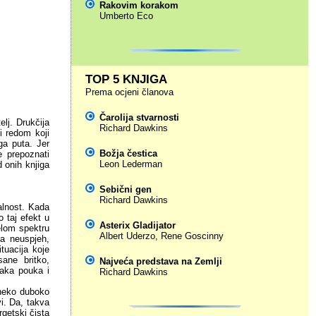
Rakovim korakom
Umberto Eco
TOP 5 KNJIGA
Prema ocjeni članova
Čarolija stvarnosti
elj. Drukčija
Richard Dawkins
i redom koji
ga puta. Jer
Božja čestica
e prepoznati
Leon Lederman
d onih knjiga
Sebični gen
Richard Dawkins
nalnost. Kada
 taj efekt u
Asterix Gladijator
elom spektru
Albert Uderzo
,
Rene Goscinny
va neuspjeh,
tuacija koje
ane britko,
Najveća predstava na Zemlji
vaka pouka i
Richard Dawkins
 neko duboko
vi. Da, takva
rgetski čista