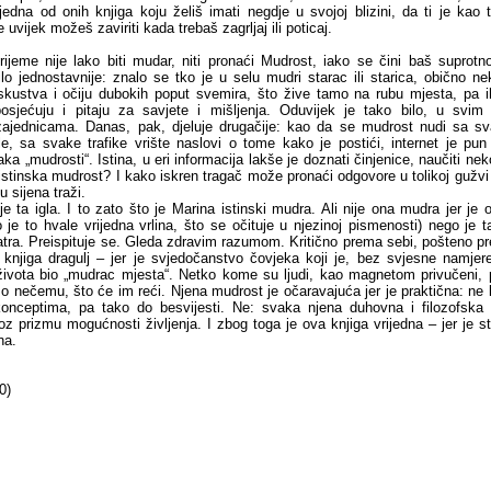
 jedna od onih knjiga koju želiš imati negdje u svojoj blizini, da ti je kao t
 uvijek možeš zaviriti kada trebaš zagrljaj ili poticaj.
ijeme nije lako biti mudar, niti pronaći Mudrost, iako se čini baš suprotn
lo jednostavnije: znalo se tko je u selu mudri starac ili starica, obično nek
skustva i očiju dubokih poput svemira, što žive tamo na rubu mjesta, pa i
osjećuju i pitaju za savjete i mišljenja. Oduvijek je tako bilo, u svim
ajednicama. Danas, pak, djeluje drugačije: kao da se mudrost nudi sa sv
le, sa svake trafike vrište naslovi o tome kako je postići, internet je pun
ka „mudrosti“. Istina, u eri informacija lakše je doznati činjenice, naučiti ne
o istinska mudrost? I kako iskren tragač može pronaći odgovore u tolikoj gužvi
u sijena traži.
je ta igla. I to zato što je Marina istinski mudra. Ali nije ona mudra jer je 
 je to hvale vrijedna vrlina, što se očituje u njezinoj pismenosti) nego je t
ra. Preispituje se. Gleda zdravim razumom. Kritično prema sebi, pošteno pr
 knjiga dragulj – jer je svjedočanstvo čovjeka koji je, bez svjesne namjere
ivota bio „mudrac mjesta“. Netko kome su ljudi, kao magnetom privučeni, pr
i o nečemu, što će im reći. Njena mudrost je očaravajuća jer je praktična: ne 
konceptima, pa tako do besvijesti. Ne: svaka njena duhovna i filozofska
roz prizmu mogućnosti življenja. I zbog toga je ova knjiga vrijedna – jer je s
na.
0)