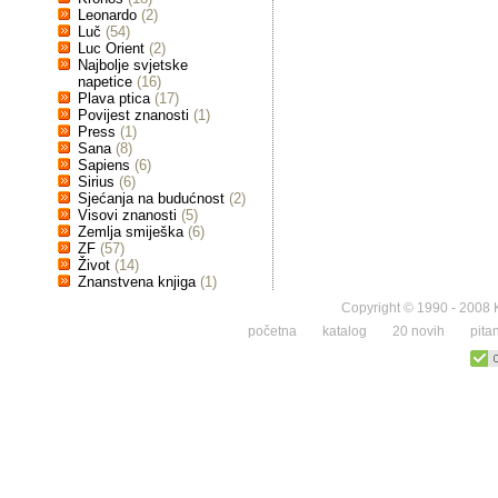
Leonardo
(2)
Luč
(54)
Luc Orient
(2)
Najbolje svjetske
napetice
(16)
Plava ptica
(17)
Povijest znanosti
(1)
Press
(1)
Sana
(8)
Sapiens
(6)
Sirius
(6)
Sjećanja na budućnost
(2)
Visovi znanosti
(5)
Zemlja smiješka
(6)
ZF
(57)
Život
(14)
Znanstvena knjiga
(1)
Copyright © 1990 - 2008 K
početna
katalog
20 novih
pita