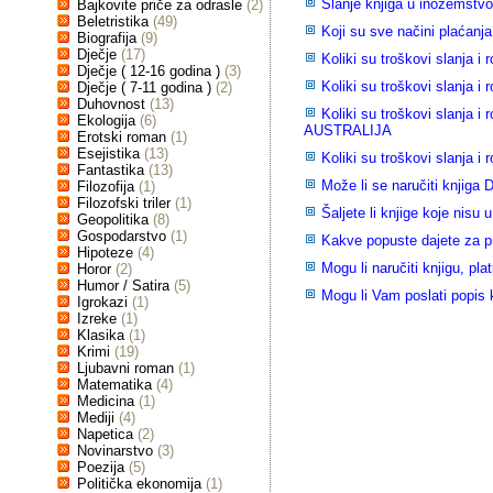
Slanje knjiga u inozemstv
Bajkovite priče za odrasle
(2)
Beletristika
(49)
Koji su sve načini plaćanj
Biografija
(9)
Dječje
(17)
Koliki su troškovi slanja 
Dječje ( 12-16 godina )
(3)
Koliki su troškovi slanja 
Dječje ( 7-11 godina )
(2)
Duhovnost
(13)
Koliki su troškovi slanja
Ekologija
(6)
AUSTRALIJA
Erotski roman
(1)
Esejistika
(13)
Koliki su troškovi slanja
Fantastika
(13)
Može li se naručiti knjiga
Filozofija
(1)
Filozofski triler
(1)
Šaljete li knjige koje nisu 
Geopolitika
(8)
Gospodarstvo
(1)
Kakve popuste dajete za 
Hipoteze
(4)
Mogu li naručiti knjigu, plat
Horor
(2)
Humor / Satira
(5)
Mogu li Vam poslati popis k
Igrokazi
(1)
Izreke
(1)
Klasika
(1)
Krimi
(19)
Ljubavni roman
(1)
Matematika
(4)
Medicina
(1)
Mediji
(4)
Napetica
(2)
Novinarstvo
(3)
Poezija
(5)
Politička ekonomija
(1)