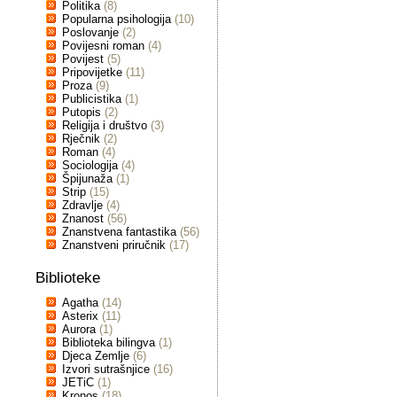
Politika
(8)
Popularna psihologija
(10)
Poslovanje
(2)
Povijesni roman
(4)
Povijest
(5)
Pripovijetke
(11)
Proza
(9)
Publicistika
(1)
Putopis
(2)
Religija i društvo
(3)
Rječnik
(2)
Roman
(4)
Sociologija
(4)
Špijunaža
(1)
Strip
(15)
Zdravlje
(4)
Znanost
(56)
Znanstvena fantastika
(56)
Znanstveni priručnik
(17)
Biblioteke
Agatha
(14)
Asterix
(11)
Aurora
(1)
Biblioteka bilingva
(1)
Djeca Zemlje
(6)
Izvori sutrašnjice
(16)
JETiC
(1)
Kronos
(18)