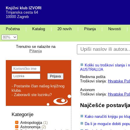
Knjižni klub IZVORI
Trnjanska cesta 64
10000 Zagreb
Početna
|
Katalog
|
20 novih
|
Pitanja
|
Novosti
|
Trenutno se nalazite na
Pitanja
Koliki su troškovi slanja
AUSTRALIJA
Redovna pošta
Troškovi slanja:
Hrvatske Po
- Postanite član našeg knjižnog
Avionom
kluba.
Troškovi slanja:
Hrvatske Po
- Zaboravili ste lozinku?
Najčešće postavlja
Kategorije
Kako naručiti knjigu po klu
Antropologija
(1)
Da li je moguće dobiti pop
Astronomija
(2)