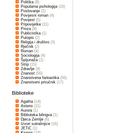
Politika
(8)
Popularna psihologija
(10)
Poslovanje
(2)
Povijesni roman
(4)
Povijest
(5)
Pripovijetke
(11)
Proza
(9)
Publicistika
(1)
Putopis
(2)
Religija i društvo
(3)
Rječnik
(2)
Roman
(4)
Sociologija
(4)
Špijunaža
(1)
Strip
(15)
Zdravlje
(4)
Znanost
(56)
Znanstvena fantastika
(56)
Znanstveni priručnik
(17)
Biblioteke
Agatha
(14)
Asterix
(11)
Aurora
(1)
Biblioteka bilingva
(1)
Djeca Zemlje
(6)
Izvori sutrašnjice
(16)
JETiC
(1)
Kronos
(18)