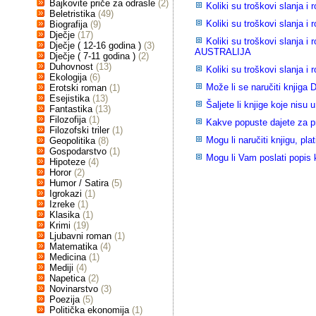
Bajkovite priče za odrasle
(2)
Koliki su troškovi slanja 
Beletristika
(49)
Koliki su troškovi slanja 
Biografija
(9)
Dječje
(17)
Koliki su troškovi slanja
Dječje ( 12-16 godina )
(3)
AUSTRALIJA
Dječje ( 7-11 godina )
(2)
Duhovnost
(13)
Koliki su troškovi slanja
Ekologija
(6)
Može li se naručiti knjiga
Erotski roman
(1)
Esejistika
(13)
Šaljete li knjige koje nisu 
Fantastika
(13)
Filozofija
(1)
Kakve popuste dajete za 
Filozofski triler
(1)
Mogu li naručiti knjigu, plat
Geopolitika
(8)
Gospodarstvo
(1)
Mogu li Vam poslati popis k
Hipoteze
(4)
Horor
(2)
Humor / Satira
(5)
Igrokazi
(1)
Izreke
(1)
Klasika
(1)
Krimi
(19)
Ljubavni roman
(1)
Matematika
(4)
Medicina
(1)
Mediji
(4)
Napetica
(2)
Novinarstvo
(3)
Poezija
(5)
Politička ekonomija
(1)