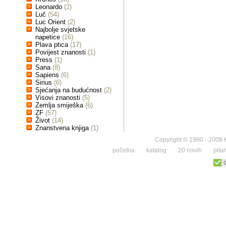
Leonardo
(2)
Luč
(54)
Luc Orient
(2)
Najbolje svjetske
napetice
(16)
Plava ptica
(17)
Povijest znanosti
(1)
Press
(1)
Sana
(8)
Sapiens
(6)
Sirius
(6)
Sjećanja na budućnost
(2)
Visovi znanosti
(5)
Zemlja smiješka
(6)
ZF
(57)
Život
(14)
Znanstvena knjiga
(1)
Copyright © 1990 - 2008 K
početna
katalog
20 novih
pita