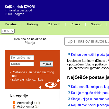
Knjižni klub IZVORI
Trnjanska cesta 64
10000 Zagreb
Početna
|
Katalog
|
20 novih
|
Pitanja
|
Novosti
|
Trenutno se nalazite na
Pitanja
Koji su sve načini plaćanj
kreditnom karticom (Diners 
- pouzećem (platite poštaru)
- po predračunu (pravne osob
- Postanite član našeg knjižnog
kluba.
Najčešće postavlja
- Zaboravili ste lozinku?
Kako naručiti knjigu po klu
Da li je moguće dobiti pop
Kategorije
Slanje knjiga u inozemstv
Antropologija
(1)
Koji su sve načini plaćanj
Astronomija
(2)