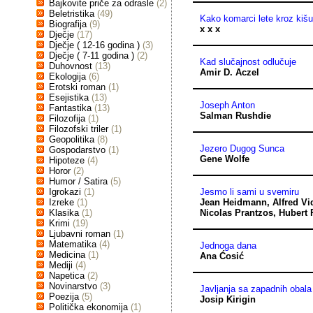
Bajkovite priče za odrasle
(2)
Beletristika
(49)
Kako komarci lete kroz kiš
Biografija
(9)
x x x
Dječje
(17)
Dječje ( 12-16 godina )
(3)
Dječje ( 7-11 godina )
(2)
Kad slučajnost odlučuje
Duhovnost
(13)
Amir D. Aczel
Ekologija
(6)
Erotski roman
(1)
Esejistika
(13)
Joseph Anton
Fantastika
(13)
Salman Rushdie
Filozofija
(1)
Filozofski triler
(1)
Geopolitika
(8)
Jezero Dugog Sunca
Gospodarstvo
(1)
Gene Wolfe
Hipoteze
(4)
Horor
(2)
Humor / Satira
(5)
Igrokazi
(1)
Jesmo li sami u svemiru
Izreke
(1)
Jean Heidmann
,
Alfred Vi
Klasika
(1)
Nicolas Prantzos
,
Hubert 
Krimi
(19)
Ljubavni roman
(1)
Matematika
(4)
Jednoga dana
Medicina
(1)
Ana Ćosić
Mediji
(4)
Napetica
(2)
Novinarstvo
(3)
Javljanja sa zapadnih obala
Poezija
(5)
Josip Kirigin
Politička ekonomija
(1)