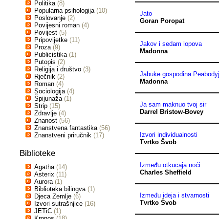
Politika
(8)
Popularna psihologija
(10)
Jato
Poslovanje
(2)
Goran Poropat
Povijesni roman
(4)
Povijest
(5)
Pripovijetke
(11)
Jakov i sedam lopova
Proza
(9)
Madonna
Publicistika
(1)
Putopis
(2)
Religija i društvo
(3)
Jabuke gospodina Peabody
Rječnik
(2)
Madonna
Roman
(4)
Sociologija
(4)
Špijunaža
(1)
Ja sam maknuo tvoj sir
Strip
(15)
Darrel Bristow-Bovey
Zdravlje
(4)
Znanost
(56)
Znanstvena fantastika
(56)
Izvori individualnosti
Znanstveni priručnik
(17)
Tvrtko Švob
Biblioteke
Između otkucaja noći
Agatha
(14)
Charles Sheffield
Asterix
(11)
Aurora
(1)
Biblioteka bilingva
(1)
Između ideja i stvarnosti
Djeca Zemlje
(6)
Tvrtko Švob
Izvori sutrašnjice
(16)
JETiC
(1)
Kronos
(18)