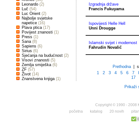
Leonardo
(2)
Izgradnja države
Luč
(54)
Francis Fukuyama
Luc Orient
(2)
Najbolje svjetske
napetice
(16)
Ispovijesti Helle Hell
Plava ptica
(17)
Unni Drougge
Povijest znanosti
(1)
Press
(1)
Sana
(8)
Islamski svijet i modernost
Sapiens
(6)
Fahrudin Novalić
Sirius
(6)
Sjećanja na budućnost
(2)
Visovi znanosti
(5)
Zemlja smiješka
(6)
Prethodna
| st
ZF
(57)
1
2
3
4
5
6
7
Život
(14)
17
Znanstvena knjiga
(1)
Prikaži 
Copyright © 1990 - 2008 K
početna
katalog
20 novih
pita