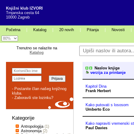
Knjižni klub IZVORI
Trnjanska cesta 64
10000 Zagreb
Početna
|
Katalog
|
20 novih
|
Pitanja
|
Novosti
|
Trenutno se nalazite na
Katalog
Naslov knjige
verzija za printanje
Kapitol Dina
- Postanite član našeg knjižnog
Frank Herbert
kluba.
- Zaboravili ste lozinku?
Kako putovati s lososom
Umberto Eco
Kategorije
Kako napraviti vremenski st
Antropologija
(1)
Paul Davies
Astronomija
(2)