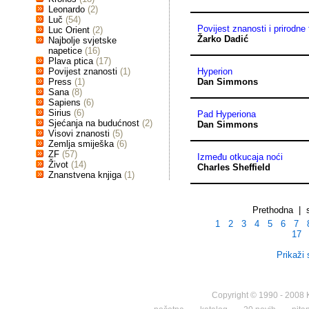
Leonardo
(2)
Luč
(54)
Povijest znanosti i prirodne 
Luc Orient
(2)
Žarko Dadić
Najbolje svjetske
napetice
(16)
Plava ptica
(17)
Povijest znanosti
(1)
Hyperion
Press
(1)
Dan Simmons
Sana
(8)
Sapiens
(6)
Sirius
(6)
Pad Hyperiona
Sjećanja na budućnost
(2)
Dan Simmons
Visovi znanosti
(5)
Zemlja smiješka
(6)
ZF
(57)
Između otkucaja noći
Život
(14)
Charles Sheffield
Znanstvena knjiga
(1)
Prethodna | 
1
2
3
4
5
6
7
17
Prikaži 
Copyright © 1990 - 2008 K