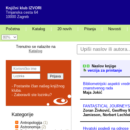
Knjižni klub IZVORI
Trnjanska cesta 64
10000 Zagreb
Početna
|
Katalog
|
20 novih
|
Pitanja
|
Novosti
|
Trenutno se nalazite na
Katalog
Naslov knjige
verzija za printanje
Bibliometrijski aspekti vred
- Postanite član našeg knjižnog
znanstvenog rada
kluba.
Maja Jokić
- Zaboravili ste lozinku?
FANTASTICAL JOURNEYS
Zoran Živković
,
Geoffrey 
Kategorije
Jamieson
,
Norbert Lechle
Antropologija
(1)
Astronomija
(2)
Hrvatski pogledi na odnose