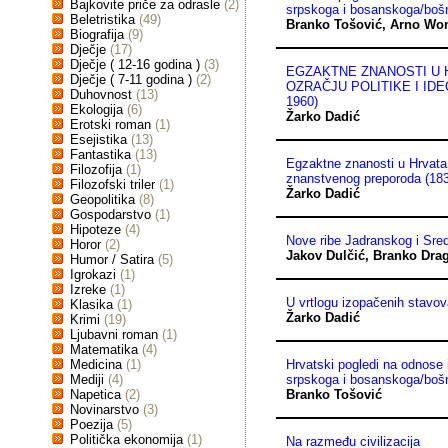
Bajkovite priče za odrasle
(2)
srpskoga i bosanskoga/bošn
Beletristika
(49)
Branko Tošović
,
Arno Wo
Biografija
(9)
Dječje
(17)
Dječje ( 12-16 godina )
(3)
EGZAKTNE ZNANOSTI U 
Dječje ( 7-11 godina )
(2)
OZRAČJU POLITIKE I IDE
Duhovnost
(13)
1960)
Ekologija
(6)
Žarko Dadić
Erotski roman
(1)
Esejistika
(13)
Fantastika
(13)
Egzaktne znanosti u Hrvata 
Filozofija
(1)
znanstvenog preporoda (18
Filozofski triler
(1)
Žarko Dadić
Geopolitika
(8)
Gospodarstvo
(1)
Hipoteze
(4)
Nove ribe Jadranskog i Sr
Horor
(2)
Jakov Dulčić
,
Branko Drag
Humor / Satira
(5)
Igrokazi
(1)
Izreke
(1)
U vrtlogu izopačenih stavo
Klasika
(1)
Žarko Dadić
Krimi
(19)
Ljubavni roman
(1)
Matematika
(4)
Medicina
(1)
Hrvatski pogledi na odnose
Mediji
(4)
srpskoga i bosanskoga/bošn
Napetica
(2)
Branko Tošović
Novinarstvo
(3)
Poezija
(5)
Politička ekonomija
(1)
Na razmeđu civilizacija