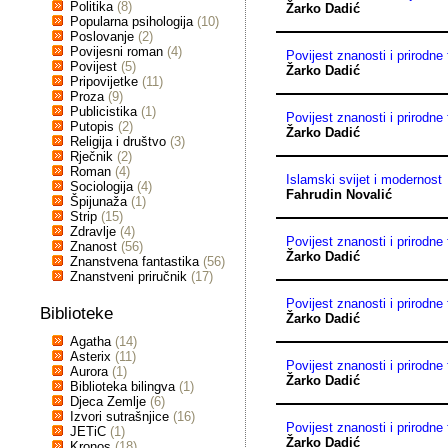
Politika
(8)
Žarko Dadić
Popularna psihologija
(10)
Poslovanje
(2)
Povijesni roman
(4)
Povijest znanosti i prirodne 
Povijest
(5)
Žarko Dadić
Pripovijetke
(11)
Proza
(9)
Publicistika
(1)
Povijest znanosti i prirodne 
Putopis
(2)
Žarko Dadić
Religija i društvo
(3)
Rječnik
(2)
Roman
(4)
Islamski svijet i modernost
Sociologija
(4)
Fahrudin Novalić
Špijunaža
(1)
Strip
(15)
Zdravlje
(4)
Povijest znanosti i prirodne 
Znanost
(56)
Žarko Dadić
Znanstvena fantastika
(56)
Znanstveni priručnik
(17)
Povijest znanosti i prirodne 
Biblioteke
Žarko Dadić
Agatha
(14)
Asterix
(11)
Povijest znanosti i prirodne 
Aurora
(1)
Žarko Dadić
Biblioteka bilingva
(1)
Djeca Zemlje
(6)
Izvori sutrašnjice
(16)
Povijest znanosti i prirodne 
JETiC
(1)
Žarko Dadić
Kronos
(18)