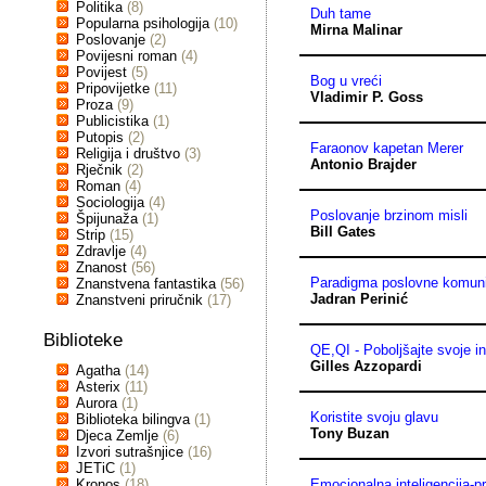
Politika
(8)
Duh tame
Popularna psihologija
(10)
Mirna Malinar
Poslovanje
(2)
Povijesni roman
(4)
Povijest
(5)
Bog u vreći
Pripovijetke
(11)
Vladimir P. Goss
Proza
(9)
Publicistika
(1)
Putopis
(2)
Faraonov kapetan Merer
Religija i društvo
(3)
Antonio Brajder
Rječnik
(2)
Roman
(4)
Sociologija
(4)
Poslovanje brzinom misli
Špijunaža
(1)
Bill Gates
Strip
(15)
Zdravlje
(4)
Znanost
(56)
Paradigma poslovne komuni
Znanstvena fantastika
(56)
Jadran Perinić
Znanstveni priručnik
(17)
Biblioteke
QE,QI - Poboljšajte svoje in
Gilles Azzopardi
Agatha
(14)
Asterix
(11)
Aurora
(1)
Koristite svoju glavu
Biblioteka bilingva
(1)
Tony Buzan
Djeca Zemlje
(6)
Izvori sutrašnjice
(16)
JETiC
(1)
Kronos
(18)
Emocionalna inteligencija-pr