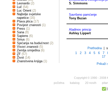
Leonardo
(2)
S. Simmons
Luč
(54)
Luc Orient
(2)
Najbolje svjetske
Savršeno pamćenje
napetice
(16)
Tony Buzan
Plava ptica
(17)
Povijest znanosti
(1)
Press
(1)
Aladinov princip
Sana
(8)
Ashley Lippert
Sapiens
(6)
Sirius
(6)
Sjećanja na budućnost
(2)
Visovi znanosti
(5)
Prethodna
| st
Zemlja smiješka
(6)
1
2
3
4
5
6
7
ZF
(57)
17
Život
(14)
Znanstvena knjiga
(1)
Prikaži 
Copyright © 1990 - 2008 K
početna
katalog
20 novih
pita