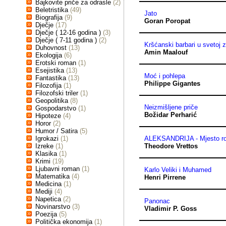
Bajkovite priče za odrasle
(2)
Beletristika
(49)
Jato
Biografija
(9)
Goran Poropat
Dječje
(17)
Dječje ( 12-16 godina )
(3)
Dječje ( 7-11 godina )
(2)
Kršćanski barbari u svetoj z
Duhovnost
(13)
Amin Maalouf
Ekologija
(6)
Erotski roman
(1)
Esejistika
(13)
Moć i pohlepa
Fantastika
(13)
Philippe Gigantes
Filozofija
(1)
Filozofski triler
(1)
Geopolitika
(8)
Neizmišljene priče
Gospodarstvo
(1)
Božidar Perharić
Hipoteze
(4)
Horor
(2)
Humor / Satira
(5)
Igrokazi
(1)
ALEKSANDRIJA - Mjesto ro
Izreke
(1)
Theodore Vrettos
Klasika
(1)
Krimi
(19)
Ljubavni roman
(1)
Karlo Veliki i Muhamed
Matematika
(4)
Henri Pirrene
Medicina
(1)
Mediji
(4)
Napetica
(2)
Panonac
Novinarstvo
(3)
Vladimir P. Goss
Poezija
(5)
Politička ekonomija
(1)