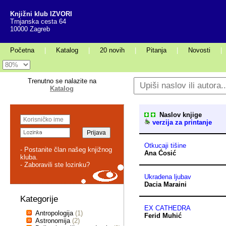
Knjižni klub IZVORI
Trnjanska cesta 64
10000 Zagreb
Početna
|
Katalog
|
20 novih
|
Pitanja
|
Novosti
|
Trenutno se nalazite na
Katalog
Naslov knjige
verzija za printanje
Otkucaji tišine
- Postanite član našeg knjižnog
Ana Ćosić
kluba.
- Zaboravili ste lozinku?
Ukradena ljubav
Dacia Maraini
Kategorije
EX CATHEDRA
Antropologija
(1)
Ferid Muhić
Astronomija
(2)