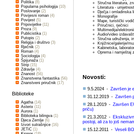
Politika
(8)
Stručna literatura, z
Popularna psihologija
(10)
Literatura - umjetnos
Poslovanje
(2)
Dječja i omladinska li
Povijesni roman
(4)
Monografije
Povijest
(5)
Mape, turistički vodič
Pripovijetke
(11)
Priručnici, rječnici
Proza
(9)
Multimedija/elektron
Publicistika
(1)
Audio/video izdavaš
Putopis
(2)
Stručna udruženja, ins
Religija i društvo
(3)
Knjižnice/galerije/mu
Rječnik
(2)
Kabinetska, laborator
Roman
(4)
Oprema i namještaj 
Sociologija
(4)
Špijunaža
(1)
Strip
(15)
Zdravlje
(4)
Znanost
(56)
Novosti:
Znanstvena fantastika
(56)
Znanstveni priručnik
(17)
9.5.2024 -
Završen je e
Biblioteke
31.12.2019 -
Završen p
Agatha
(14)
28.1.2019 -
Završen EU
Asterix
(11)
priču)
Aurora
(1)
Biblioteka bilingva
(1)
21.3.2012 -
Ekskluzivn
Djeca Zemlje
(6)
postoji, ali za to još nem
Izvori sutrašnjice
(16)
JETiC
(1)
15.12.2011 -
Veseli BO
Kronos
(18)