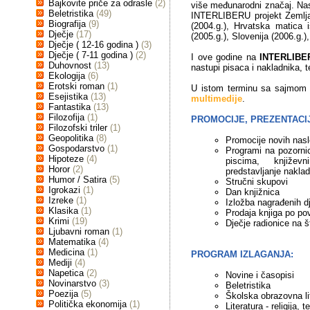
Bajkovite priče za odrasle
(2)
više međunarodni značaj. Na
Beletristika
(49)
INTERLIBERU projekt Zemlja 
Biografija
(9)
(2004.g.), Hrvatska matica is
Dječje
(17)
(2005.g.), Slovenija (2006.g.),
Dječje ( 12-16 godina )
(3)
Dječje ( 7-11 godina )
(2)
I ove godine na
INTERLIBE
Duhovnost
(13)
nastupi pisaca i nakladnika, t
Ekologija
(6)
Erotski roman
(1)
U istom terminu sa sajmo
Esejistika
(13)
multimedije
.
Fantastika
(13)
Filozofija
(1)
PROMOCIJE, PREZENTACIJ
Filozofski triler
(1)
Geopolitika
(8)
Promocije novih nasl
Gospodarstvo
(1)
Programi na pozornici
Hipoteze
(4)
piscima, književn
Horor
(2)
predstavljanje naklad
Humor / Satira
(5)
Stručni skupovi
Igrokazi
(1)
Dan knjižnica
Izreke
(1)
Izložba nagrađenih d
Klasika
(1)
Prodaja knjiga po po
Krimi
(19)
Dječje radionice na 
Ljubavni roman
(1)
Matematika
(4)
Medicina
(1)
PROGRAM IZLAGANJA:
Mediji
(4)
Napetica
(2)
Novine i časopisi
Novinarstvo
(3)
Beletristika
Poezija
(5)
Školska obrazovna li
Politička ekonomija
(1)
Literatura - religija, t