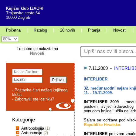
Knjižni klub IZVORI
Trnjanska cesta 64
10000 Zagreb
Početna
|
Katalog
|
20 novih
|
Pitanja
|
Novosti
|
Trenutno se nalazite na
Novosti
7.11.2009 -
INTERLIB
INTERLIBER
32. međunarodni sajam knji
- Postanite član našeg knjižnog
11. - 15.11.2009.
kluba.
- Zaboravili ste lozinku?
INTERLIBER 2009
- međuna
poslovni svijet izdavačkog
ponudom knjiga i učila na je
Kategorije
Sajam se održava pod visok
Republike Hrvatske
.
Antropologija
(1)
Astronomija
(2)
INTERLIBER
po svom značenj