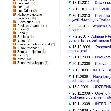
17.11.2011 -
Dawkinsov
Leonardo
(2)
Luč
(54)
7.11.2011 -
POZIVNIC
Luc Orient
(2)
Najbolje svjetske
30.11.2010 -
Prvi smo 
napetice
(16)
objavili Hawkingov "Velebn
Plava ptica
(17)
Povijest znanosti
(1)
5.5.2010 -
Stephen Haw
Press
(1)
moguće!
Sana
(8)
7.2.2010 -
Adriana Pite
Sapiens
(6)
Jutarnji list sa Salmanom
Sirius
(6)
Sjećanja na budućnost
(2)
15.12.2009 -
Predstavlj
Visovi znanosti
(5)
prapovijesti'
Zemlja smiješka
(6)
ZF
(57)
21.11.2009 -
Novi kata
Život
(14)
Znanstvena knjiga
(1)
20.11.2009 -
Pozivamo 
7.11.2009 -
INTERLIB
1.11.2009 -
Nova knjig
predstava na Zemlji
15.8.2009 -
UDŽBENICI
26.11.2008 -
Osvrt o k
Rushdieja u Jutarnjem list
10.11.2008 -
INTERLI
11.7.2008 -
Salman Rus