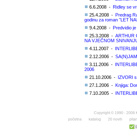
6.6.2008 -
Ridley se v
25.4.2008 -
Predrag R
godinu za roman "LET NA
9.4.2008 -
Predvidio je 
25.3.2008 -
ARTHUR C
NA VJEČNOM SNIVANJ
4.11.2007 -
INTERLIB
2.12.2006 -
SA(N)JAM
3.11.2006 -
INTERLIB
2006
21.10.2006 -
IZVORI su
27.1.2006 -
Knjiga: D
7.10.2005 -
INTERLIB
Copyright © 1990 - 2008 K
početna
katalog
20 novih
pita