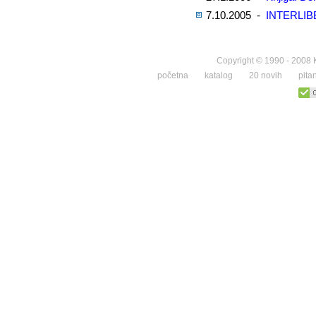
7.10.2005 -
INTERLIB
Copyright © 1990 - 2008 K
početna
katalog
20 novih
pita