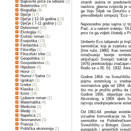
Bajkovite priče za odrasle
(2)
stranih autora te predstav
Beletristika
(49)
naslova, glavna zvijezda je 
Biografija
(9)
ga Vojo Šiljak na Doručku s
Dječje
(17)
prevoditeljski simpozij "Eco –
Dječje ( 12-16 godina )
(3)
Dječje ( 7-11 godina )
(2)
Neposredno prije sajma iz ti
Duhovnost
(13)
Paić, a u našem izdanju:
Ekologija
(6)
prvo će ga vidjeti čitatelji u Pu
Erotski roman
(1)
Esejistika
(13)
Umberto Eco talijanski je knjiž
Fantastika
(13)
semiotičar, koji je svjetsku
Filozofija
(1)
(Ime ruže, 1980). Kao semiot
Filozofski triler
(1)
istraživanju teorije simb
Geopolitika
(8)
uključujući Sveopći traktat 
Gospodarstvo
(1)
1976) predstavljaju značajan 
Hipoteze
(4)
Rodio se u 05. 01. 1932. Ales
Horor
(2)
Humor / Satira
(5)
Godine 1954. na Sveučilištu u
Igrokazi
(1)
pojmu estetskog u srednj
Izreke
(1)
novinarstva gdje od 1954. do
Klasika
(1)
što mu je pružilo priliku da 
Krimi
(19)
Godine 1956. objavljuje sv
Ljubavni roman
(1)
Akvinskog, a 1959. djelo Svi
Matematika
(4)
razvoju srednjovjekovne estet
Medicina
(1)
Mediji
(4)
Od 1961-64. predaje estetik
Napetica
(2)
vizualne komunikacije na Sv
Novinarstvo
(3)
semiotike na Politehničko
Poezija
(5)
Sveučilištu u Bologni. Gost
Politička ekonomija
(1)
europskih i američkih sveuč