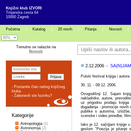
Knjižni klub IZVORI
Trnjanska cesta 64
10000 Zagreb
Početna
|
Katalog
|
20 novih
|
Pitanja
|
Novosti
|
Trenutno se nalazite na
Novosti
2.12.2006 -
SA(N)JAM
Pulski festival knjiga i autora
30. 11. - 09.12. 2006.
- Postanite član našeg knjižnog
kluba.
Ovogodišnji 12. Sajam knjig
- Zaboravili ste lozinku?
nakladnike, autore, prevoditelj
uz prigodnu prodaju knjiga
događanja - promocije novih n
publike s autorima, izložbe
Kategorije
scenske i video priredbe, film
Antropologija
(1)
Iako je 12. sa(n)jam knjige u
Astronomija
(2)
geslom "Poezija je pitanje 