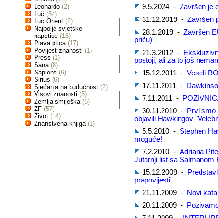
Leonardo
(2)
9.5.2024 -
Završen je e
Luč
(54)
31.12.2019 -
Završen p
Luc Orient
(2)
Najbolje svjetske
28.1.2019 -
Završen EU
napetice
(16)
priču)
Plava ptica
(17)
Povijest znanosti
(1)
21.3.2012 -
Ekskluzivn
Press
(1)
postoji, ali za to još nem
Sana
(8)
Sapiens
(6)
15.12.2011 -
Veseli BO
Sirius
(6)
17.11.2011 -
Dawkinsov
Sjećanja na budućnost
(2)
Visovi znanosti
(5)
7.11.2011 -
POZIVNIC
Zemlja smiješka
(6)
ZF
(57)
30.11.2010 -
Prvi smo 
Život
(14)
objavili Hawkingov "Velebn
Znanstvena knjiga
(1)
5.5.2010 -
Stephen Haw
moguće!
7.2.2010 -
Adriana Pite
Jutarnji list sa Salmanom
15.12.2009 -
Predstavlj
prapovijesti'
21.11.2009 -
Novi kata
20.11.2009 -
Pozivamo 