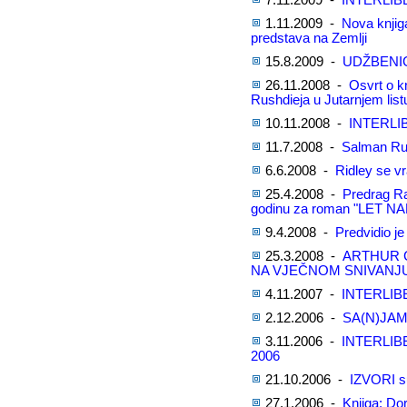
7.11.2009 -
INTERLIB
1.11.2009 -
Nova knjig
predstava na Zemlji
15.8.2009 -
UDŽBENICI
26.11.2008 -
Osvrt o k
Rushdieja u Jutarnjem list
10.11.2008 -
INTERLI
11.7.2008 -
Salman Rus
6.6.2008 -
Ridley se v
25.4.2008 -
Predrag R
godinu za roman "LET NA
9.4.2008 -
Predvidio je 
25.3.2008 -
ARTHUR C
NA VJEČNOM SNIVANJ
4.11.2007 -
INTERLIB
2.12.2006 -
SA(N)JAM
3.11.2006 -
INTERLIB
2006
21.10.2006 -
IZVORI su
27.1.2006 -
Knjiga: D