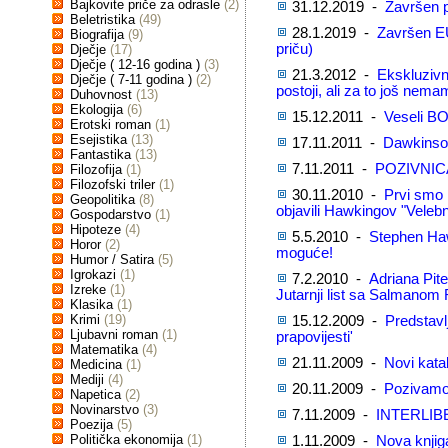
Bajkovite priče za odrasle
(2)
31.12.2019 -
Završen p
Beletristika
(49)
28.1.2019 -
Završen EU
Biografija
(9)
priču)
Dječje
(17)
Dječje ( 12-16 godina )
(3)
21.3.2012 -
Ekskluzivn
Dječje ( 7-11 godina )
(2)
postoji, ali za to još nem
Duhovnost
(13)
Ekologija
(6)
15.12.2011 -
Veseli BO
Erotski roman
(1)
Esejistika
(13)
17.11.2011 -
Dawkinsov
Fantastika
(13)
7.11.2011 -
POZIVNIC
Filozofija
(1)
Filozofski triler
(1)
30.11.2010 -
Prvi smo 
Geopolitika
(8)
objavili Hawkingov "Velebn
Gospodarstvo
(1)
Hipoteze
(4)
5.5.2010 -
Stephen Haw
Horor
(2)
moguće!
Humor / Satira
(5)
Igrokazi
(1)
7.2.2010 -
Adriana Pite
Izreke
(1)
Jutarnji list sa Salmanom
Klasika
(1)
Krimi
(19)
15.12.2009 -
Predstavlj
Ljubavni roman
(1)
prapovijesti'
Matematika
(4)
21.11.2009 -
Novi kata
Medicina
(1)
Mediji
(4)
20.11.2009 -
Pozivamo 
Napetica
(2)
Novinarstvo
(3)
7.11.2009 -
INTERLIB
Poezija
(5)
Politička ekonomija
(1)
1.11.2009 -
Nova knjig