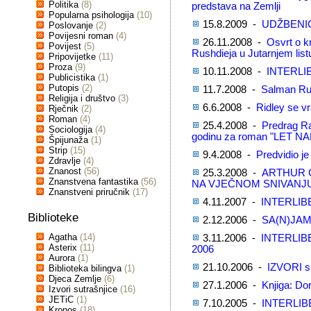
Politika
(8)
predstava na Zemlji
Popularna psihologija
(10)
15.8.2009 -
UDŽBENICI
Poslovanje
(2)
Povijesni roman
(4)
26.11.2008 -
Osvrt o k
Povijest
(5)
Rushdieja u Jutarnjem list
Pripovijetke
(11)
Proza
(9)
10.11.2008 -
INTERLI
Publicistika
(1)
Putopis
(2)
11.7.2008 -
Salman Rus
Religija i društvo
(3)
6.6.2008 -
Ridley se v
Rječnik
(2)
Roman
(4)
25.4.2008 -
Predrag R
Sociologija
(4)
godinu za roman "LET NA
Špijunaža
(1)
Strip
(15)
9.4.2008 -
Predvidio je 
Zdravlje
(4)
Znanost
(56)
25.3.2008 -
ARTHUR C
Znanstvena fantastika
(56)
NA VJEČNOM SNIVANJ
Znanstveni priručnik
(17)
4.11.2007 -
INTERLIB
Biblioteke
2.12.2006 -
SA(N)JAM
Agatha
(14)
3.11.2006 -
INTERLIB
Asterix
(11)
2006
Aurora
(1)
21.10.2006 -
IZVORI su
Biblioteka bilingva
(1)
Djeca Zemlje
(6)
27.1.2006 -
Knjiga: D
Izvori sutrašnjice
(16)
JETiC
(1)
7.10.2005 -
INTERLIB
Kronos
(18)