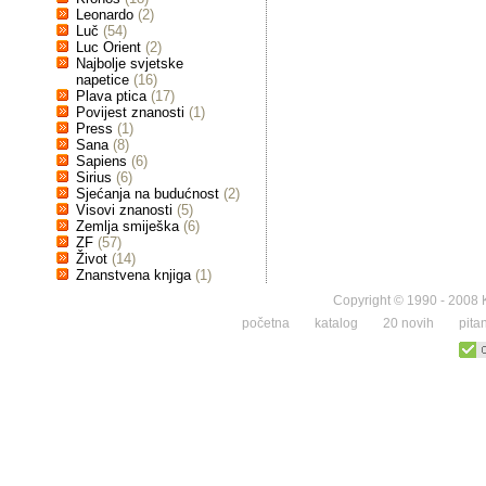
Leonardo
(2)
Luč
(54)
Luc Orient
(2)
Najbolje svjetske
napetice
(16)
Plava ptica
(17)
Povijest znanosti
(1)
Press
(1)
Sana
(8)
Sapiens
(6)
Sirius
(6)
Sjećanja na budućnost
(2)
Visovi znanosti
(5)
Zemlja smiješka
(6)
ZF
(57)
Život
(14)
Znanstvena knjiga
(1)
Copyright © 1990 - 2008 K
početna
katalog
20 novih
pita