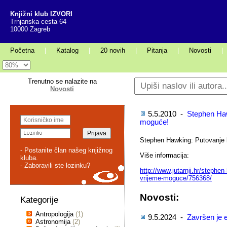
Knjižni klub IZVORI
Trnjanska cesta 64
10000 Zagreb
Početna
|
Katalog
|
20 novih
|
Pitanja
|
Novosti
|
Trenutno se nalazite na
Novosti
5.5.2010 -
Stephen Haw
moguće!
Stephen Hawking: Putovanje 
- Postanite član našeg knjižnog
Više informacija:
kluba.
- Zaboravili ste lozinku?
http://www.jutarnji.hr/
stephen-
vrijeme-moguce/
756368/
Novosti:
Kategorije
Antropologija
(1)
9.5.2024 -
Završen je e
Astronomija
(2)